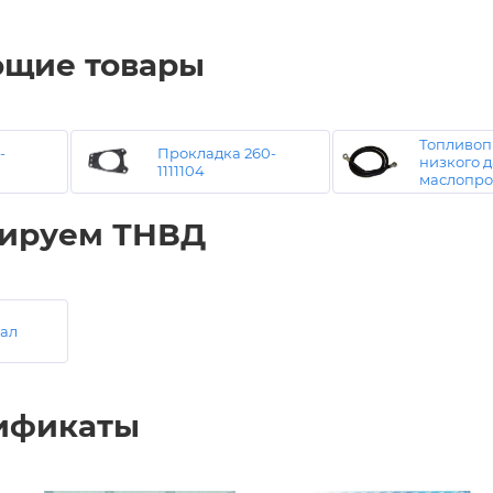
ющие товары
Топливоп
-
Прокладка 260-
низкого 
1111104
маслопр
ируем ТНВД
ал
ификаты