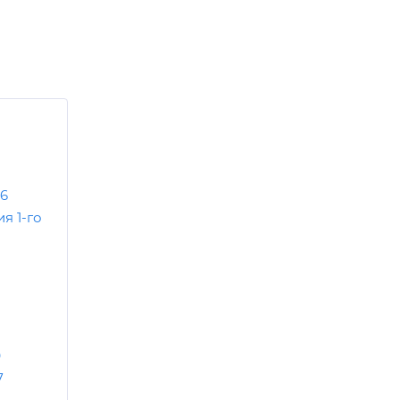
96
я 1-го
9
7