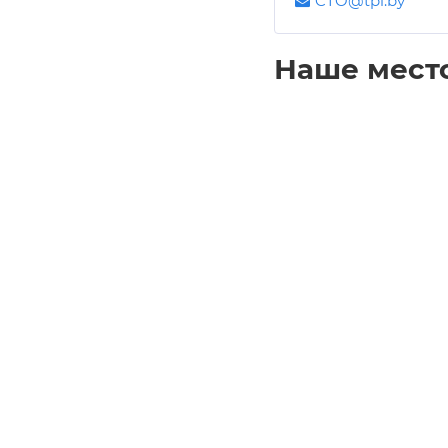
CTO@tpi.by
Наше мест