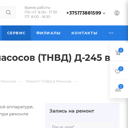
Время работы:
ПН-ЧТ: 8:00 - 17:30
+375173881599
ПТ: 8:00 - 16:30
СЕРВИС
ФИЛИАЛЫ
КОНТАКТЫ
0
асосов (ТНВД) Д-245 в
0
—
—
в Минске
Ремонт ТНВД в Минске
0
ой аппаратуре,
Запись на ремонт
 при ремонте
Ваше