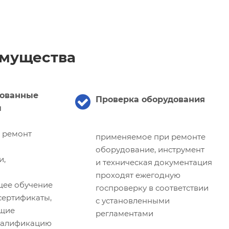
мущества
ованные
Проверка оборудования
ы
и ремонт
применяемое при ремонте
оборудование, инструмент
и,
и техническая документация
проходят ежегодную
щее обучение
госпроверку в соответствии
ертификаты,
с установленными
щие
регламентами
валификацию