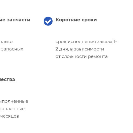
е запчасти
Короткие сроки
олько
срок исполнения заказа 1-
 запасных
2 дня, в зависимости
от сложности ремонта
чества
выполненные
ановленные
 месяцев