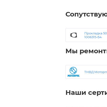
Сопутству
Прокладка 50
1006315-Б4
Мы ремонт
ТНВД Моторп
Наши серт