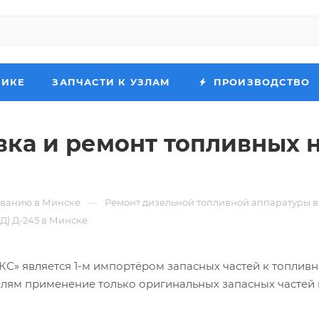
НИКЕ
ЗАПЧАСТИ К УЗЛАМ
ПРОИЗВОДСТВО
ка и ремонт топливных н
—
иванию в Минске
Ремонт дизельной топливной аппаратуры 
Д) Д-245 в Минске
 является 1-м импортёром запасных частей к топливн
елям применение только оригинальных запасных частей