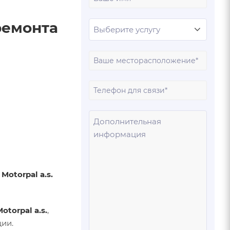
имя
ремонта
Ваш
город
Ваш
телеф
Ваше
сообщ
и
Motorpal a.s.
otorpal a.s.
,
ии.