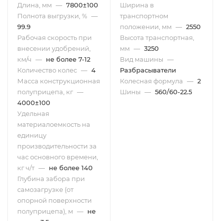
Длина, мм
—
7800±100
Ширина в
Полнота выгрузки, %
—
транспортном
99.9
положении, мм
—
2550
Рабочая скорость при
Высота транспортная,
внесении удобрений,
мм
—
3250
км/ч
—
не более 7-12
Вид машины
—
Количество колес
—
4
Разбрасыватели
Масса конструкционная
Колесная формула
—
2
полуприцепа, кг
—
Шины
—
560/60-22.5
4000±100
Удельная
материалоемкость на
единицу
производительности за
час основного времени,
кг ч/т
—
не более 140
Глубина забора при
самозагрузке (от
опорной поверхности
полуприцепа), м
—
не