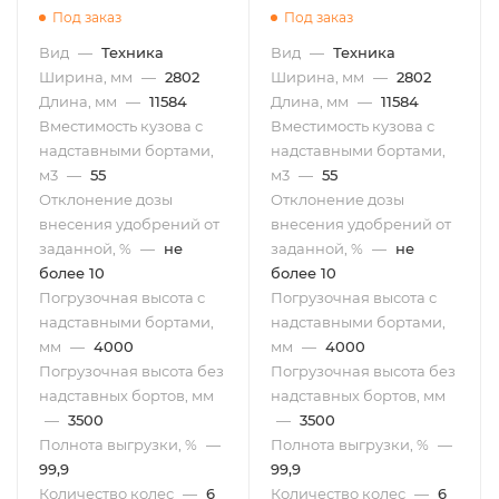
№0004)
№0003)
Под заказ
Под заказ
Вид
—
Техника
Вид
—
Техника
Ширина, мм
—
2802
Ширина, мм
—
2802
Длина, мм
—
11584
Длина, мм
—
11584
Вместимость кузова с
Вместимость кузова с
надставными бортами,
надставными бортами,
м3
—
55
м3
—
55
Отклонение дозы
Отклонение дозы
внесения удобрений от
внесения удобрений от
заданной, %
—
не
заданной, %
—
не
более 10
более 10
Погрузочная высота с
Погрузочная высота с
надставными бортами,
надставными бортами,
мм
—
4000
мм
—
4000
Погрузочная высота без
Погрузочная высота без
надставных бортов, мм
надставных бортов, мм
—
3500
—
3500
Полнота выгрузки, %
—
Полнота выгрузки, %
—
99,9
99,9
Количество колес
—
6
Количество колес
—
6