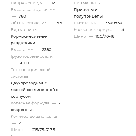
Напряжение, V
—
12
Вид машины
—
Высота разгрузки, мм
Прицепы и
—
780
полуприцепы
Объём кузова, м3
—
15.5
Высота, мм
—
3300±50
Вид машины
—
Колесная формула
—
4
Кормосмесители-
Шины
—
16.5/70-18
раздатчики
Высота, мм
—
2380
Грузоподъёмность, кг
—
6000
Тип электрической
системы
—
Двухпроводная с
массой соединенной с
корпусом
Колесная формула
—
2
спаренных
Количество шнеков, шт
—
2
Шины
—
215/75-R17.5