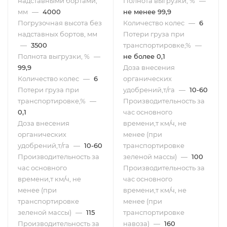
надставными бортами,
Полнота выгрузки, %
—
мм
—
4000
не менее 99,9
Погрузочная высота без
Количество колес
—
6
надставных бортов, мм
Потери груза при
—
3500
транспортировке,%
—
Полнота выгрузки, %
—
не более 0,1
99,9
Доза внесения
Количество колес
—
6
органических
Потери груза при
удобрений,т/га
—
10-60
транспортировке,%
—
Производительность за
0,1
час основного
Доза внесения
времени,т км/ч, не
органических
менее (при
удобрений,т/га
—
10-60
транспортировке
Производительность за
зеленой массы)
—
100
час основного
Производительность за
времени,т км/ч, не
час основного
менее (при
времени,т км/ч, не
транспортировке
менее (при
зеленой массы)
—
115
транспортировке
Производительность за
навоза)
—
160