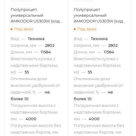
Полуприцеп
Полуприцеп
универсальный
универсальный
AMKODOR US303W (код
AMKODOR US303W (код
№0002)
№0001)
Под заказ
Под заказ
Вид
—
Техника
Вид
—
Техника
Ширина, мм
—
2802
Ширина, мм
—
2802
Длина, мм
—
11584
Длина, мм
—
11584
Вместимость кузова с
Вместимость кузова с
надставными бортами,
надставными бортами,
м3
—
55
м3
—
55
Отклонение дозы
Отклонение дозы
внесения удобрений от
внесения удобрений от
заданной, %
—
не
заданной, %
—
не
более 10
более 10
Погрузочная высота с
Погрузочная высота с
надставными бортами,
надставными бортами,
мм
—
4000
мм
—
4000
Погрузочная высота без
Погрузочная высота без
надставных бортов, мм
надставных бортов, мм