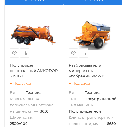
ЗАКАЗАТЬ
ЗАКАЗАТЬ
Полуприцеп
Разбрасыватель
специальный AMKODOR
минеральных
STS112T
удобрений РМУ-10
Под заказ
Под заказ
Вид
—
Техника
Вид
—
Техника
Максимальная
Тип
—
Полуприцепной
допускаемая нагрузка
Тип машины
—
на шину, кг
—
3650
Полуприцепной
Ширина, мм
—
Длина в транспортном
2500±100
положении, мм
—
6650