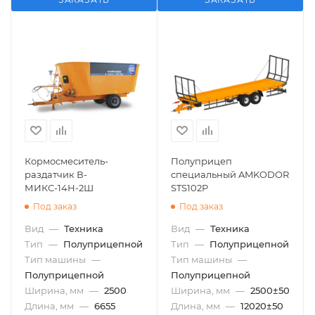
Кормосмеситель-
Полуприцеп
раздатчик В-
специальный AMKODOR
МИКС-14Н-2Ш
STS102P
Под заказ
Под заказ
Вид
—
Техника
Вид
—
Техника
Тип
—
Полуприцепной
Тип
—
Полуприцепной
Тип машины
—
Тип машины
—
Полуприцепной
Полуприцепной
Ширина, мм
—
2500
Ширина, мм
—
2500±50
Длина, мм
—
6655
Длина, мм
—
12020±50