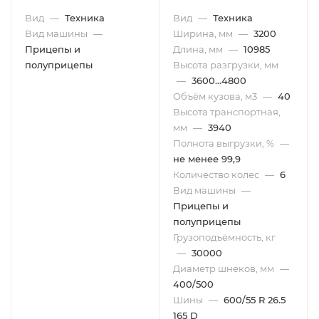
Вид
—
Техника
Вид
—
Техника
Вид машины
—
Ширина, мм
—
3200
Прицепы и
Длина, мм
—
10985
полуприцепы
Высота разгрузки, мм
—
3600...4800
Объём кузова, м3
—
40
Высота транспортная,
мм
—
3940
Полнота выгрузки, %
—
не менее 99,9
Количество колес
—
6
Вид машины
—
Прицепы и
полуприцепы
Грузоподъёмность, кг
—
30000
Диаметр шнеков, мм
—
400/500
Шины
—
600/55 R 26.5
165 D