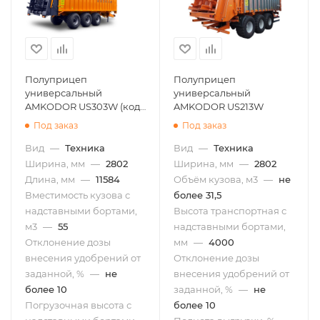
Полуприцеп
Полуприцеп
универсальный
универсальный
AMKODOR US303W (код
AMKODOR US213W
№0000)
Под заказ
Под заказ
Вид
—
Техника
Вид
—
Техника
Ширина, мм
—
2802
Ширина, мм
—
2802
Длина, мм
—
11584
Объём кузова, м3
—
не
Вместимость кузова с
более 31,5
надставными бортами,
Высота транспортная с
м3
—
55
надставными бортами,
Отклонение дозы
мм
—
4000
внесения удобрений от
Отклонение дозы
заданной, %
—
не
внесения удобрений от
более 10
заданной, %
—
не
Погрузочная высота с
более 10