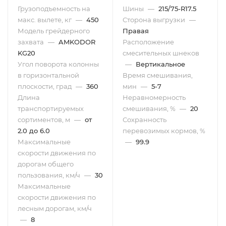
Грузоподъемность на
Шины
—
215/75-R17.5
макс. вылете, кг
—
450
Сторона выгрузки
—
Модель грейдерного
Правая
захвата
—
AMKODOR
Расположение
KG20
смесительных шнеков
Угол поворота колонны
—
Вертикальное
в горизонтальной
Время смешивания,
плоскости, град
—
360
мин
—
5-7
Длина
Неравномерность
транспортируемых
смешивания, %
—
20
сортиментов, м
—
от
Сохранность
2.0 до 6.0
перевозимых кормов, %
Максимальные
—
99.9
скорости движения по
дорогам общего
пользования, км/ч
—
30
Максимальные
скорости движения по
лесным дорогам, км/ч
—
8