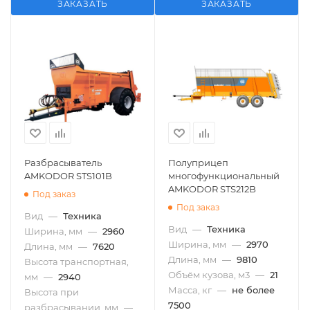
ЗАКАЗАТЬ
ЗАКАЗАТЬ
Разбрасыватель
Полуприцеп
AMKODOR STS101B
многофункциональный
AMKODOR STS212B
Под заказ
Под заказ
Вид
—
Техника
Вид
—
Техника
Ширина, мм
—
2960
Ширина, мм
—
2970
Длина, мм
—
7620
Длина, мм
—
9810
Высота транспортная,
Объём кузова, м3
—
21
мм
—
2940
Масса, кг
—
не более
Высота при
7500
разбрасывании, мм
—