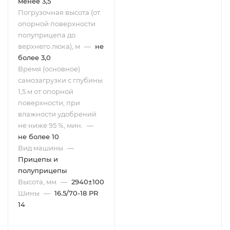
менее 3,5
Погрузочная высота (от
опорной поверхности
полуприцепа до
верхнего люка), м
—
не
более 3,0
Время (основное)
самозагрузки с глубины
1,5 м от опорной
поверхности, при
влажности удобрений
не ниже 95 %, мин.
—
не более 10
Вид машины
—
Прицепы и
полуприцепы
Высота, мм
—
2940±100
Шины
—
16.5/70-18 PR
14