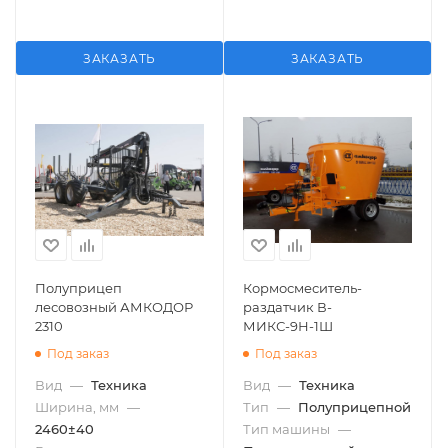
ЗАКАЗАТЬ
ЗАКАЗАТЬ
Полуприцеп
Кормосмеситель-
лесовозный АМКОДОР
раздатчик В-
2310
МИКС-9Н-1Ш
Под заказ
Под заказ
Вид
—
Техника
Вид
—
Техника
Ширина, мм
—
Тип
—
Полуприцепной
2460±40
Тип машины
—