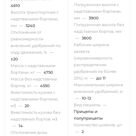
Погрузочная высота с
4610
надставными бортами,
Высота транспортная с
мм
—
3900
надставными бортами,
Погрузочная высота без
мм
—
3240
надставных бортов, мм
Отклонение от
—
3600
равномерности
Рабочая ширина
внесения удобрений по
захвата
ходу движения, %
—
(неравномерность
±20
распределения
Масса с надставными
удобрений не более
бортами, кг
—
4750
25%), м
—
до 11
Масса без надставных
Максимальная ширина
бортов, кг
—
4550
внесения удобрений, м
Вместимость кузова с
—
10-12
надставными бортами,
Вид машины
—
м3
—
20
Прицепы и
Вместимость кузова без
полуприцепы
надставных бортов, м3
Количество шнеков, шт
—
14
—
2
Отклонение дозы