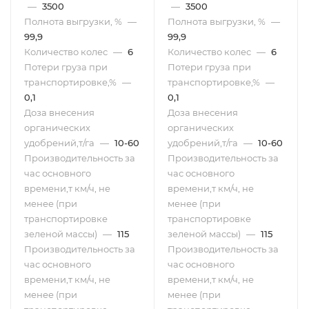
—
3500
—
3500
Полнота выгрузки, %
—
Полнота выгрузки, %
—
99,9
99,9
Количество колес
—
6
Количество колес
—
6
Потери груза при
Потери груза при
транспортировке,%
—
транспортировке,%
—
0,1
0,1
Доза внесения
Доза внесения
органических
органических
удобрений,т/га
—
10-60
удобрений,т/га
—
10-60
Производительность за
Производительность за
час основного
час основного
времени,т км/ч, не
времени,т км/ч, не
менее (при
менее (при
транспортировке
транспортировке
зеленой массы)
—
115
зеленой массы)
—
115
Производительность за
Производительность за
час основного
час основного
времени,т км/ч, не
времени,т км/ч, не
менее (при
менее (при