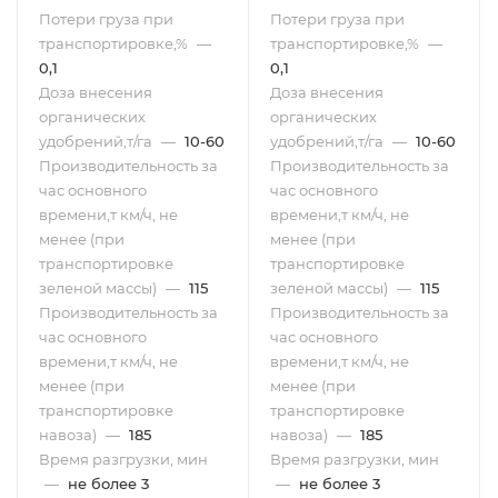
Потери груза при
Потери груза при
транспортировке,%
—
транспортировке,%
—
0,1
0,1
Доза внесения
Доза внесения
органических
органических
удобрений,т/га
—
10-60
удобрений,т/га
—
10-60
Производительность за
Производительность за
час основного
час основного
времени,т км/ч, не
времени,т км/ч, не
менее (при
менее (при
транспортировке
транспортировке
зеленой массы)
—
115
зеленой массы)
—
115
Производительность за
Производительность за
час основного
час основного
времени,т км/ч, не
времени,т км/ч, не
менее (при
менее (при
транспортировке
транспортировке
навоза)
—
185
навоза)
—
185
Время разгрузки, мин
Время разгрузки, мин
—
не более 3
—
не более 3