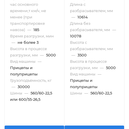
час основного
Длина с
времени,т км/ч, не
разбрасывателем, мм
менее (при
—
10614
транспортировке
Длина без
навоза)
—
185
разбрасывателя, мм
—
Время разгрузки, мин
10078
—
не более 3
Высота с
Высота в процессе
разбрасывателем, мм
разгрузки, мм
—
5000
—
3500
Вид машины
—
Высота в процессе
Прицепы и
разгрузки, мм
—
5000
полуприцепы
Вид машины
—
Грузоподъёмность, кг
Прицепы и
—
30000
полуприцепы
Шины
—
560/60-22,5
Шины
—
560/60-22,5
или 600/55-26,5