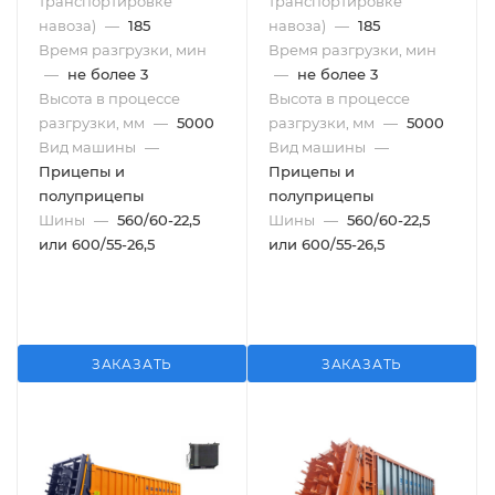
транспортировке
транспортировке
навоза)
—
185
навоза)
—
185
Время разгрузки, мин
Время разгрузки, мин
—
не более 3
—
не более 3
Высота в процессе
Высота в процессе
разгрузки, мм
—
5000
разгрузки, мм
—
5000
Вид машины
—
Вид машины
—
Прицепы и
Прицепы и
полуприцепы
полуприцепы
Шины
—
560/60-22,5
Шины
—
560/60-22,5
или 600/55-26,5
или 600/55-26,5
ЗАКАЗАТЬ
ЗАКАЗАТЬ