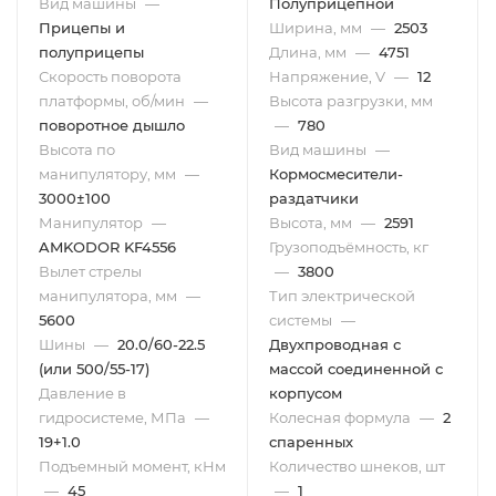
Вид машины
—
Полуприцепной
Прицепы и
Ширина, мм
—
2503
полуприцепы
Длина, мм
—
4751
Скорость поворота
Напряжение, V
—
12
платформы, об/мин
—
Высота разгрузки, мм
поворотное дышло
—
780
Высота по
Вид машины
—
манипулятору, мм
—
Кормосмесители-
3000±100
раздатчики
Манипулятор
—
Высота, мм
—
2591
AMKODOR KF4556
Грузоподъёмность, кг
Вылет стрелы
—
3800
манипулятора, мм
—
Тип электрической
5600
системы
—
Шины
—
20.0/60-22.5
Двухпроводная с
(или 500/55-17)
массой соединенной с
Давление в
корпусом
гидросистеме, МПа
—
Колесная формула
—
2
19+1.0
спаренных
Подъемный момент, кНм
Количество шнеков, шт
—
45
—
1