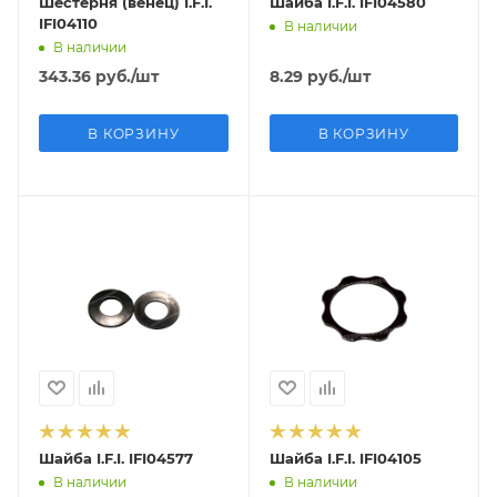
Шестерня (венец) I.F.I.
Шайба I.F.I. IFI04580
IFI04110
В наличии
В наличии
343.36
руб.
/шт
8.29
руб.
/шт
В КОРЗИНУ
В КОРЗИНУ
Шайба I.F.I. IFI04577
Шайба I.F.I. IFI04105
В наличии
В наличии