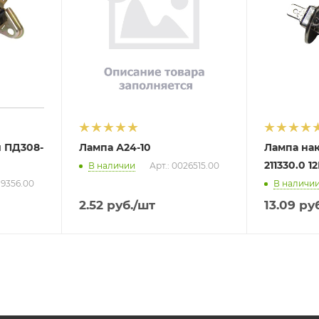
 ПД308-
Лампа А24-10
Лампа на
211330.0 1
В наличии
Арт.: 0026515.00
19356.00
В наличи
2.52
руб.
/шт
13.09
руб