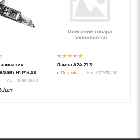
каливания
Лампа А24-21-3
2В/55Вт H1 P14,5S
Под заказ
Арт.: 0019354.00
и
Арт.: 0018202.00
.
/шт