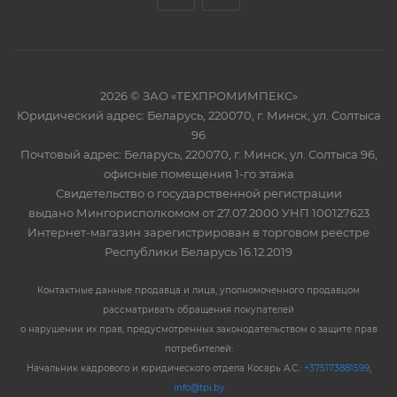
2026 © ЗАО «ТЕХПРОМИМПЕКС»
Юридический адрес: Беларусь, 220070, г. Минск, ул. Солтыса
96
Почтовый адрес: Беларусь, 220070, г. Минск, ул. Солтыса 96,
офисные помещения 1-го этажа
Свидетельство о государственной регистрации
выдано Мингорисполкомом от 27.07.2000 УНП 100127623
Интернет-магазин зарегистрирован в торговом реестре
Республики Беларусь 16.12.2019
Контактные данные продавца и лица, уполномоченного продавцом
рассматривать обращения покупателей
о нарушении их прав, предусмотренных законодательством о защите прав
потребителей:
Начальник кадрового и юридического отдела Косарь А.С.:
+375173881599
,
info@tpi.by