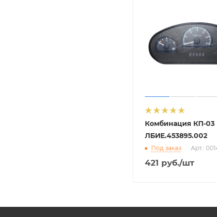
Комбинация КП-03
ЛБИЕ.453895.002
Под заказ
Арт.: 00
421
руб.
/шт