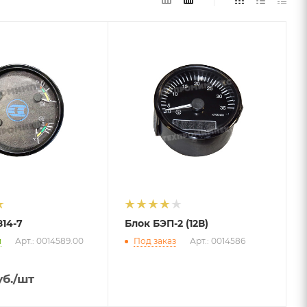
14-7
Блок БЭП-2 (12В)
и
Арт.: 0014589.00
Под заказ
Арт.: 0014586
б.
/шт