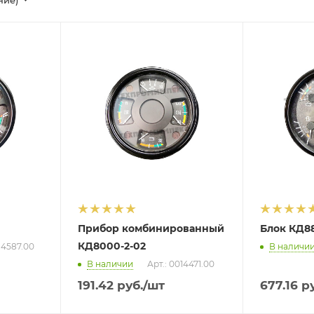
Прибор комбинированный
Блок КД88
КД8000-2-02
14587.00
В наличи
В наличии
Арт.: 0014471.00
191.42
руб.
/шт
677.16
ру