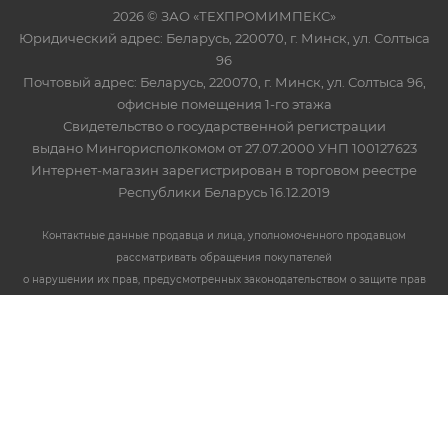
2026 © ЗАО «ТЕХПРОМИМПЕКС»
Юридический адрес: Беларусь, 220070, г. Минск, ул. Солтыса
96
Почтовый адрес: Беларусь, 220070, г. Минск, ул. Солтыса 96,
офисные помещения 1-го этажа
Свидетельство о государственной регистрации
выдано Мингорисполкомом от 27.07.2000 УНП 100127623
Интернет-магазин зарегистрирован в торговом реестре
Республики Беларусь 16.12.2019
Контактные данные продавца и лица, уполномоченного продавцом
рассматривать обращения покупателей
о нарушении их прав, предусмотренных законодательством о защите прав
потребителей:
Начальник кадрового и юридического отдела Косарь А.С.:
+375173881599
,
info@tpi.by
Номер телефона работников местных исполнительных и распорядительных
органов
по месту государственной регистрации ЗАО «ТЕХПРОМИМПЕКС»,
уполномоченных рассматривать