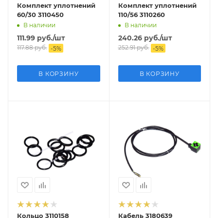
Комплект уплотнений
Комплект уплотнений
60/30 3110450
110/56 3110260
В наличии
В наличии
111.99
руб.
/шт
240.26
руб.
/шт
117.88
руб.
252.91
руб.
-
5
%
-
5
%
В КОРЗИНУ
В КОРЗИНУ
Кольцо 3110158
Кабель 3180639