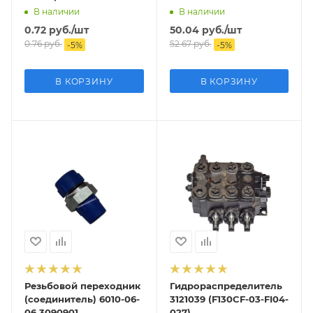
В наличии
В наличии
0.72
руб.
/шт
50.04
руб.
/шт
0.76
руб.
52.67
руб.
-
5
%
-
5
%
В КОРЗИНУ
В КОРЗИНУ
Резьбовой переходник
Гидрораспределитель
(соединитель) 6010-06-
3121039 (F130CF-03-FI04-
06 3090901
027)