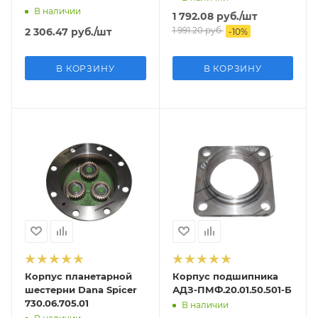
В наличии
1 792.08
руб.
/шт
1 991.20
руб.
2 306.47
руб.
/шт
-
10
%
В КОРЗИНУ
В КОРЗИНУ
Корпус планетарной
Корпус подшипника
шестерни Dana Spicer
АДЗ-ПМФ.20.01.50.501-Б
730.06.705.01
В наличии