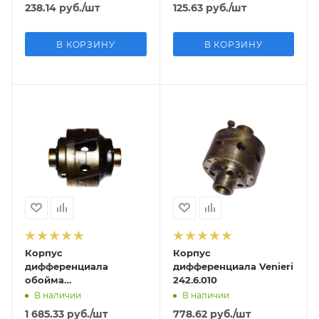
238.14
руб.
/шт
125.63
руб.
/шт
В КОРЗИНУ
В КОРЗИНУ
Корпус
Корпус
дифференциала
дифференциала Venieri
обойма
242.6.010
дифференциала) Terex
В наличии
В наличии
707 110 443
1 685.33
руб.
/шт
778.62
руб.
/шт