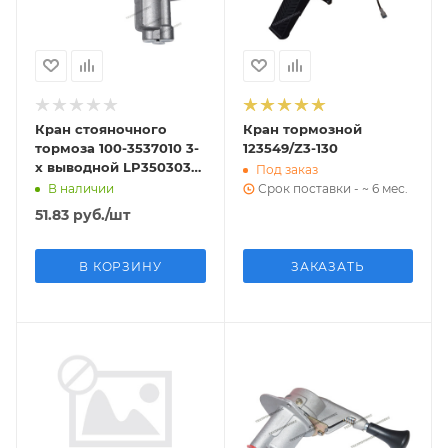
Кран стояночного
Кран тормозной
тормоза 100-3537010 3-
123549/Z3-130
х выводной LP3503033
Под заказ
L-POWER
В наличии
Срок поставки - ~ 6 мес.
51.83
руб.
/шт
В КОРЗИНУ
ЗАКАЗАТЬ