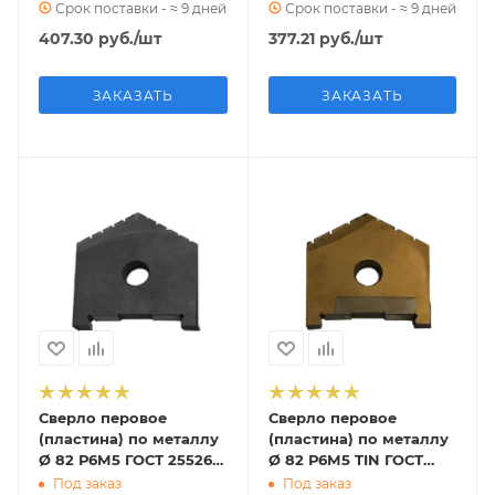
Срок поставки - ≈ 9 дней
Срок поставки - ≈ 9 дней
407.30
руб.
/шт
377.21
руб.
/шт
ЗАКАЗАТЬ
ЗАКАЗАТЬ
Сверло перовое
Сверло перовое
(пластина) по металлу
(пластина) по металлу
Ø 82 Р6М5 ГОСТ 25526-
Ø 82 Р6М5 TIN ГОСТ
82 (2000-1257)
25526-82 (2000-1257)
Под заказ
Под заказ