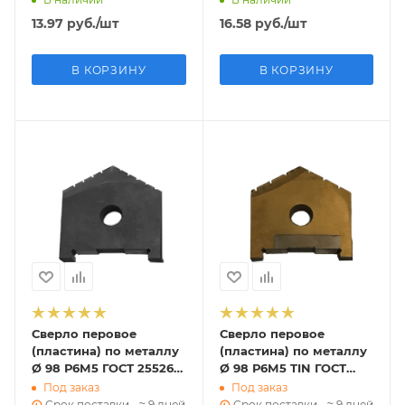
13.97
руб.
/шт
16.58
руб.
/шт
В КОРЗИНУ
В КОРЗИНУ
Сверло перовое
Сверло перовое
(пластина) по металлу
(пластина) по металлу
Ø 98 Р6М5 ГОСТ 25526-
Ø 98 Р6М5 TIN ГОСТ
82 (2000-1264)
25526-82 (2000-1264)
Под заказ
Под заказ
Срок поставки - ≈ 9 дней
Срок поставки - ≈ 9 дней