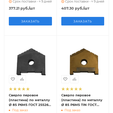
Срок поставки - ≈ 9 дней
Срок поставки - ≈ 9 дней
377.21
руб.
/шт
407.30
руб.
/шт
ЗАКАЗАТЬ
ЗАКАЗАТЬ
Сверло перовое
Сверло перовое
(пластина) по металлу
(пластина) по металлу
Ø 85 Р6М5 ГОСТ 25526-
Ø 85 Р6М5 TIN ГОСТ
82 (2000-1258)
25526-82 (2000-1258)
Под заказ
Под заказ