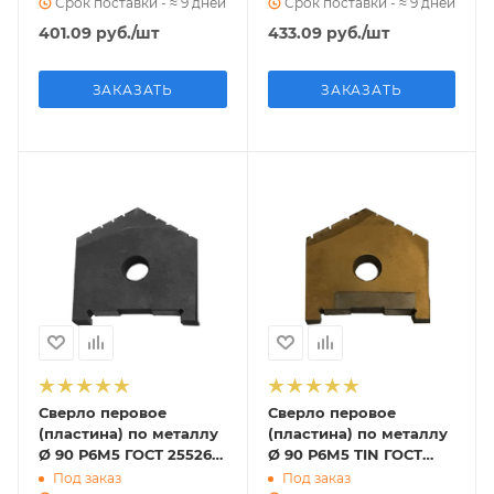
Срок поставки - ≈ 9 дней
Срок поставки - ≈ 9 дней
401.09
руб.
/шт
433.09
руб.
/шт
ЗАКАЗАТЬ
ЗАКАЗАТЬ
Сверло перовое
Сверло перовое
(пластина) по металлу
(пластина) по металлу
Ø 90 Р6М5 ГОСТ 25526-
Ø 90 Р6М5 TIN ГОСТ
82 (2000-1261)
25526-82 (2000-1261)
Под заказ
Под заказ