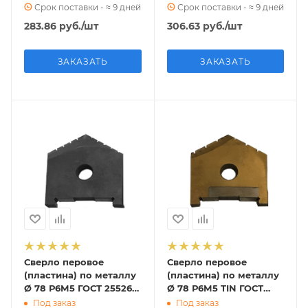
Срок поставки - ≈ 9 дней
Срок поставки - ≈ 9 дней
283.86
руб.
/шт
306.63
руб.
/шт
ЗАКАЗАТЬ
ЗАКАЗАТЬ
Сверло перовое
Сверло перовое
(пластина) по металлу
(пластина) по металлу
Ø 78 Р6М5 ГОСТ 25526-
Ø 78 Р6М5 TIN ГОСТ
82 (2000-1255)
25526-82 (2000-1255)
Под заказ
Под заказ