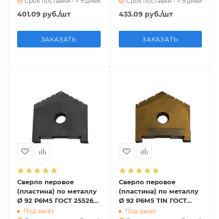
Срок поставки - ≈ 9 дней
Срок поставки - ≈ 9 дней
401.09
руб.
/шт
433.09
руб.
/шт
ЗАКАЗАТЬ
ЗАКАЗАТЬ
Сверло перовое
Сверло перовое
(пластина) по металлу
(пластина) по металлу
Ø 92 Р6М5 ГОСТ 25526-
Ø 92 Р6М5 TIN ГОСТ
82 (2000-1262)
25526-82 (2000-1262)
Под заказ
Под заказ