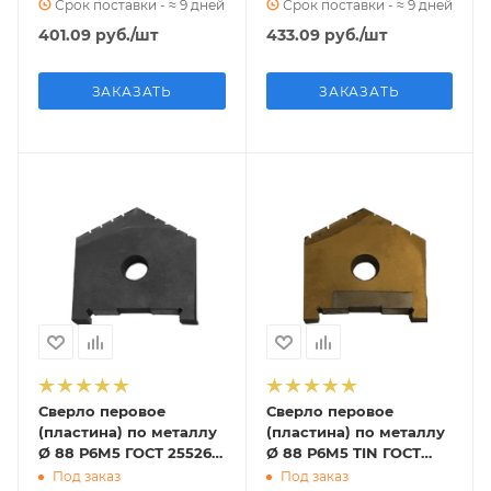
Срок поставки - ≈ 9 дней
Срок поставки - ≈ 9 дней
401.09
руб.
/шт
433.09
руб.
/шт
ЗАКАЗАТЬ
ЗАКАЗАТЬ
Сверло перовое
Сверло перовое
(пластина) по металлу
(пластина) по металлу
Ø 88 Р6М5 ГОСТ 25526-
Ø 88 Р6М5 TIN ГОСТ
82 (2000-1259)
25526-82 (2000-1259)
Под заказ
Под заказ