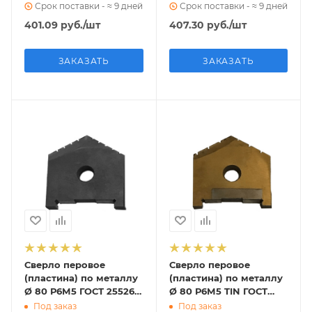
Срок поставки - ≈ 9 дней
Срок поставки - ≈ 9 дней
401.09
руб.
/шт
407.30
руб.
/шт
ЗАКАЗАТЬ
ЗАКАЗАТЬ
Сверло перовое
Сверло перовое
(пластина) по металлу
(пластина) по металлу
Ø 80 Р6М5 ГОСТ 25526-
Ø 80 Р6М5 TIN ГОСТ
82 (2000-1256)
25526-82 (2000-1256)
Под заказ
Под заказ