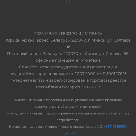
2026 © ЗАО «ТЕХПРОМИМПЕКС»
Юридический адрес: Беларусь, 220070, г. Минск, ул. Солтыса
96
Почтовый адрес: Беларусь, 220070, г. Минск, ул. Солтыса 96,
офисные помещения 1-го этажа
Свидетельство о государственной регистрации
выдано Мингорисполкомом от 27.07.2000 УНП 100127623
Интернет-магазин зарегистрирован в торговом реестре
Республики Беларусь 16.12.2019
Контактные данные продавца и лица, уполномоченного продавцом
рассматривать обращения покупателей
о нарушении их прав, предусмотренных законодательством о защите прав
потребителей:
Начальник кадрового и юридического отдела Косарь А.С.:
+375173881599
,
info@tpi.by