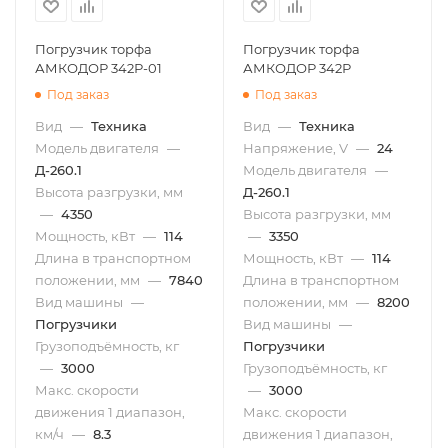
Погрузчик торфа
Погрузчик торфа
АМКОДОР 342Р-01
АМКОДОР 342Р
Под заказ
Под заказ
Вид
—
Техника
Вид
—
Техника
Модель двигателя
—
Напряжение, V
—
24
Д-260.1
Модель двигателя
—
Высота разгрузки, мм
Д-260.1
—
4350
Высота разгрузки, мм
Мощность, кВт
—
114
—
3350
Длина в транспортном
Мощность, кВт
—
114
положении, мм
—
7840
Длина в транспортном
Вид машины
—
положении, мм
—
8200
Погрузчики
Вид машины
—
Грузоподъёмность, кг
Погрузчики
—
3000
Грузоподъёмность, кг
Макс. скорости
—
3000
движения 1 диапазон,
Макс. скорости
км/ч
—
8.3
движения 1 диапазон,