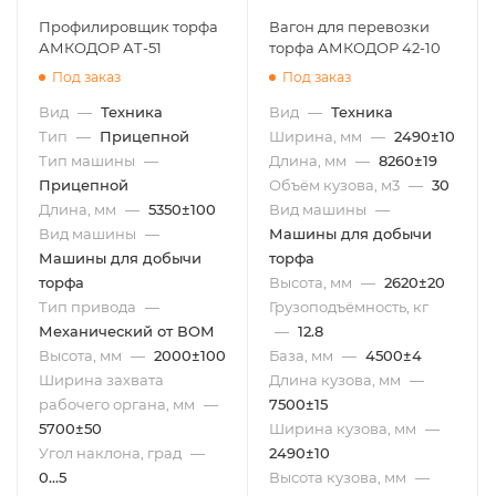
Профилировщик торфа
Вагон для перевозки
АМКОДОР АТ-51
торфа АМКОДОР 42-10
Под заказ
Под заказ
Вид
—
Техника
Вид
—
Техника
Тип
—
Прицепной
Ширина, мм
—
2490±10
Тип машины
—
Длина, мм
—
8260±19
Прицепной
Объём кузова, м3
—
30
Длина, мм
—
5350±100
Вид машины
—
Вид машины
—
Машины для добычи
Машины для добычи
торфа
торфа
Высота, мм
—
2620±20
Тип привода
—
Грузоподъёмность, кг
Механический от ВОМ
—
12.8
Высота, мм
—
2000±100
База, мм
—
4500±4
Ширина захвата
Длина кузова, мм
—
рабочего органа, мм
—
7500±15
5700±50
Ширина кузова, мм
—
Угол наклона, град
—
2490±10
0…5
Высота кузова, мм
—