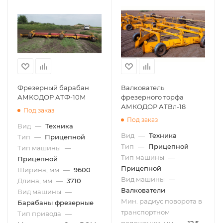
Фрезерный барабан
Валкователь
АМКОДОР АТФ-10М
фрезерного торфа
АМКОДОР АТВл-18
Под заказ
Под заказ
Вид
—
Техника
Вид
—
Техника
Тип
—
Прицепной
Тип
—
Прицепной
Тип машины
—
Тип машины
—
Прицепной
Прицепной
Ширина, мм
—
9600
Вид машины
—
Длина, мм
—
3710
Валкователи
Вид машины
—
Мин. радиус поворота в
Барабаны фрезерные
транспортном
Тип привода
—