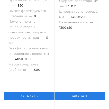
Производительность, м³/
Скорость элеватора, м/с
ч
—
850
—
1.3±0.2
Высота формируемого
Ширина транспортера,
штабеля, м
—
8
мм
—
1400±20
Изменение угла
База тележки, мм
—
наклона стрелы
1300±50
относительно опорной
поверхности, град
—
0-
60
База (по осям натяжного
и приводного колес), мм
—
4050±100
Масса контргруза
(щебня), кг
—
3310
ЗАКАЗАТЬ
ЗАКАЗАТЬ