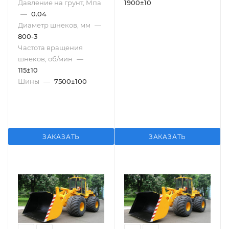
Давление на грунт, Мпа
1900±10
—
0.04
Диаметр шнеков, мм
—
800-3
Частота вращения
шнеков, об/мин
—
115±10
Шины
—
7500±100
ЗАКАЗАТЬ
ЗАКАЗАТЬ