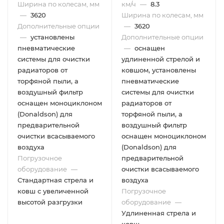
Ширина по колесам, мм
км/ч
—
8.3
—
3620
Ширина по колесам, мм
Дополнительные опции
—
3620
—
установлены
Дополнительные опции
пневматические
—
оснащен
системы для очистки
удлиненной стрелой и
радиаторов от
ковшом, установлены
торфяной пыли, а
пневматические
воздушный фильтр
системы для очистки
оснащен моноциклоном
радиаторов от
(Donaldson) для
торфяной пыли, а
предварительной
воздушный фильтр
очистки всасываемого
оснащен моноциклоном
воздуха
(Donaldson) для
Погрузочное
предварительной
оборудование
—
очистки всасываемого
Стандартная стрела и
воздуха
ковш с увеличенной
Погрузочное
высотой разгрузки
оборудование
—
Удлиненная стрела и