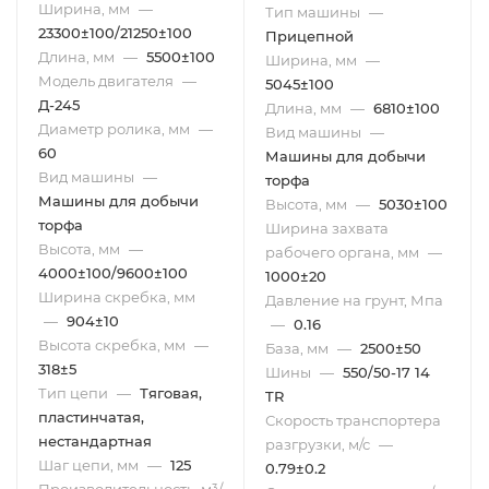
Ширина, мм
—
Тип машины
—
23300±100/21250±100
Прицепной
Длина, мм
—
5500±100
Ширина, мм
—
Модель двигателя
—
5045±100
Д-245
Длина, мм
—
6810±100
Диаметр ролика, мм
—
Вид машины
—
60
Машины для добычи
Вид машины
—
торфа
Машины для добычи
Высота, мм
—
5030±100
торфа
Ширина захвата
Высота, мм
—
рабочего органа, мм
—
4000±100/9600±100
1000±20
Ширина скребка, мм
Давление на грунт, Мпа
—
904±10
—
0.16
Высота скребка, мм
—
База, мм
—
2500±50
318±5
Шины
—
550/50-17 14
Тип цепи
—
Тяговая,
TR
пластинчатая,
Скорость транспортера
нестандартная
разгрузки, м/с
—
Шаг цепи, мм
—
125
0.79±0.2