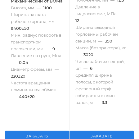
положении, мм
—
12.5
Механический от ВОМа
Давление в
Высота, мм
—
1100
гидросистеме, МПа
—
Ширина захвата
12
рабочего органа, мм
—
Ширина выходной
9400±50
горловины рабочей
Мин. радиус поворота в
секции, м
—
390
транспортном
Масса (без трактора), кг
положении, мм
—
9
—
3020
Давление на грунт, Мпа
Число рабочих секций,
—
0.04
шт
—
6
Диаметр фрезы, мм
—
Средняя ширина
220±20
полосы, с которой
Частота вращения
фрезерный торф
номинальная, об/мин
собирается в один
—
440±20
валок, м
—
3.3
ЗАКАЗАТЬ
ЗАКАЗАТЬ