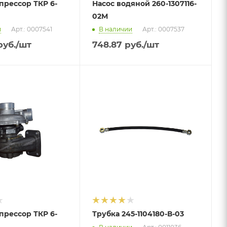
прессор ТКР 6-
Насос водяной 260-1307116-
02М
и
Арт.: 0007541
В наличии
Арт.: 0007537
уб.
/шт
748.87
руб.
/шт
прессор ТКР 6-
Трубка 245-1104180-В-03