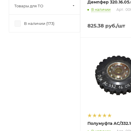
Демпфер 320.16.05
Товары для ТО
В наличии
Арт.: 0
В наличии (
173
)
825.38
руб.
/шт
Полумуфта АС/332.1