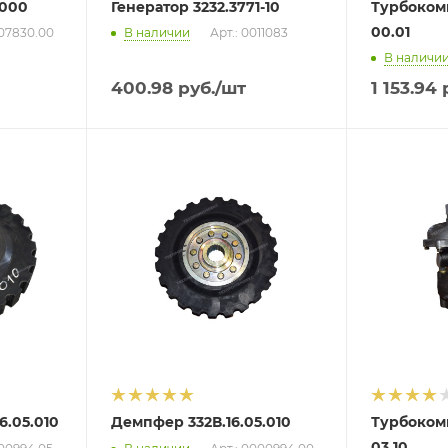
.000
Генератор 3232.3771-10
Турбоком
00.01
007830.00
В наличии
Арт.: 0011083
В наличи
400.98
руб.
/шт
1 153.94
р
6.05.010
Демпфер 332В.16.05.010
Турбоком
03.10