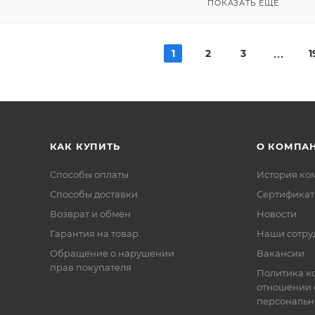
ПОКАЗАТЬ ЕЩЕ
1
2
3
1
КАК КУПИТЬ
О КОМПА
Способы оплаты
История ко
Способы доставки
Сертифика
Возврат и обмен
Новости
Гарантия на товар
Наши сотру
Обращение о нарушении
Вакансии
прав покупателя
Политика к
отношении 
персональн