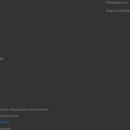
Реквизиты
Карта сайта
96
ривать обращения покупателей
отребителей:
tpi.by
органов