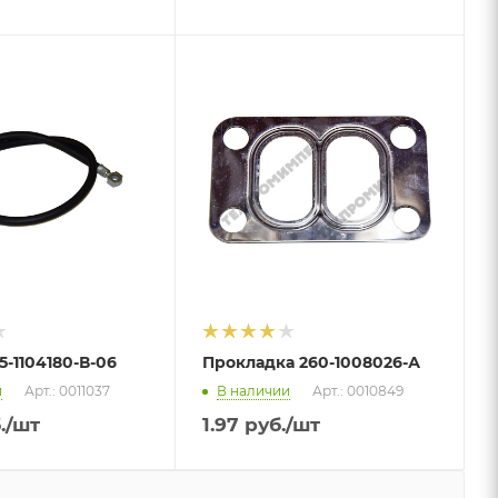
5-1104180-В-06
Прокладка 260-1008026-А
и
Арт.: 0011037
В наличии
Арт.: 0010849
.
/шт
1.97
руб.
/шт