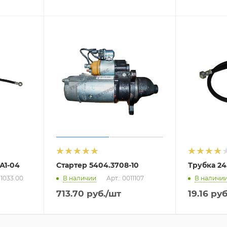
А1-04
Стартер 5404.3708-10
Трубка 24
11033.00
В наличии
Арт.: 0011107
В наличи
713.70
руб.
/шт
19.16
руб