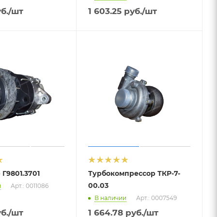
б.
/шт
1 603.25
руб.
/шт
 Г9801.3701
Турбокомпрессор ТКР-7-
00.03
и
Арт.: 0011086
В наличии
Арт.: 0007549
б.
/шт
1 664.78
руб.
/шт