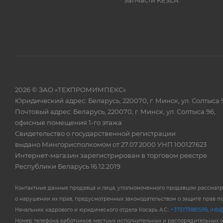
Запчасти KESLA
2026 © ЗАО «ТЕХПРОМИМПЕКС»
Юридический адрес: Беларусь, 220070, г. Минск, ул. Солтыса 
Почтовый адрес: Беларусь, 220070, г. Минск, ул. Солтыса 96,
офисные помещения 1-го этажа
Свидетельство о государственной регистрации
выдано Мингорисполкомом от 27.07.2000 УНП 100127623
Интернет-магазин зарегистрирован в торговом реестре
Республики Беларусь 16.12.2019
Контактные данные продавца и лица, уполномоченного продавцом рассмат
о нарушении их прав, предусмотренных законодательством о защите прав п
Начальник кадрового и юридического отдела Косарь А.С.:
+375173881599
,
info@
Номер телефона работников местных исполнительных и распорядительных 