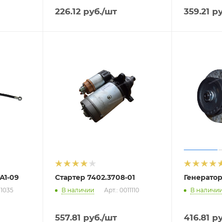
226.12
руб.
/шт
359.21
ру
А1-09
Стартер 7402.3708-01
Генератор
11035
В наличии
Арт.: 0011110
В наличи
557.81
руб.
/шт
416.81
ру