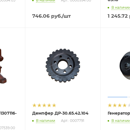
000994.05
В наличии
Арт.: 0000994.00
В наличи
746.06
руб.
/шт
1 245.72
1307116-
Демпфер ДР-30.65.42.104
Генератор
В наличии
Арт.: 0007791
В наличи
007539.00