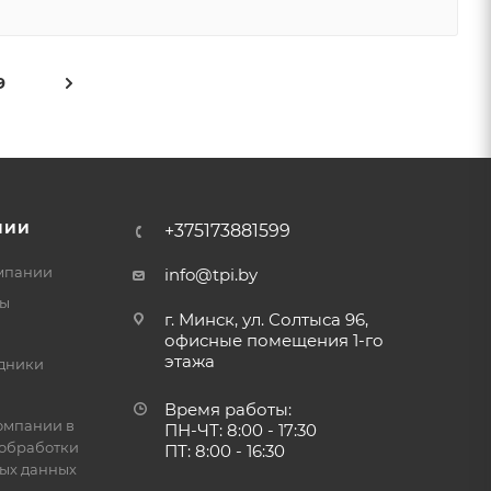
9
НИИ
+375173881599
мпании
info@tpi.by
ты
г. Минск, ул. Солтыса 96,
офисные помещения 1-го
этажа
дники
Время работы:
омпании в
ПН-ЧТ: 8:00 - 17:30
обработки
ПТ: 8:00 - 16:30
ых данных