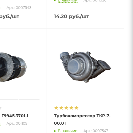
В наличии
Арт.: 0011036
и
Арт.: 0007543
руб.
/шт
14.20
руб.
/шт
 Г9945.3701-1
Турбокомпрессор ТКР-7-
00.01
и
Арт.: 0011091
В наличии
Арт.: 0007547