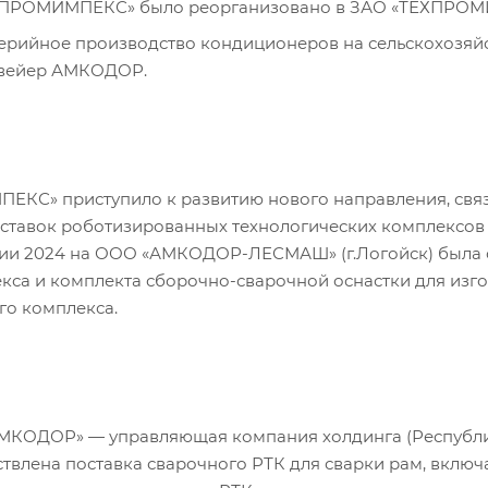
ЕХПРОМИМПЕКС» было реорганизовано в ЗАО «ТЕХПРО
серийное производство кондиционеров на сельскохозяйс
нвейер АМКОДОР.
КС» приступило к развитию нового направления, связ
ставок роботизированных технологических комплексов 
ии 2024 на ООО «АМКОДОР-ЛЕСМАШ» (г.Логойск) была 
кса и комплекта сборочно-сварочной оснастки для из
о комплекса.
МКОДОР» — управляющая компания холдинга (Республик
твлена поставка сварочного РТК для сварки рам, включ