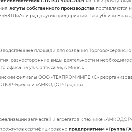
т соответствия СТБ ISO 9001-2009
на электрожгутову
ния.
Жгуты собственного производства
поставляются 
 «БЗТДиА» и ряд других предприятий Республики Белар
водственные площади для создания Торгово-сервисного
тия, разносторонние виды деятельности и необходимо
о офиса на ул. Солтыса 96, г. Минск.
ненский филиалы ООО «ТЕХПРОМИМПЕКС» реорганизован
ДОР-Брест» и «АМКОДОР-Гродно».
реализации запчастей и агрегатов к технике «АМКОДОР» 
ктрожгутов сертифицировано
предприятием «Группа ГА