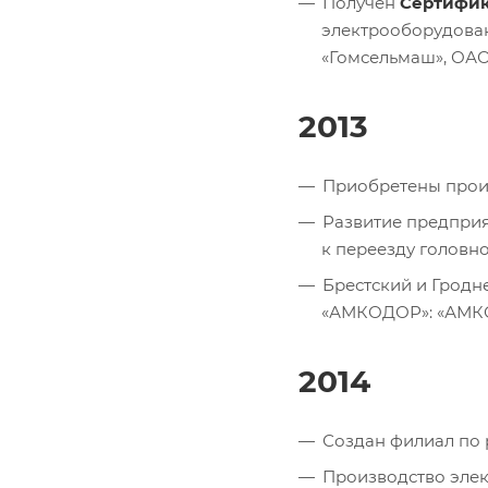
Получен
Сертифика
электрооборудова
«Гомсельмаш», ОАО
2013
Приобретены произ
Развитие предприя
к переезду головног
Брестский и Грод
«АМКОДОР»: «АМКО
2014
Создан филиал по 
Производство эле