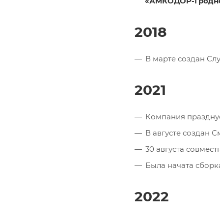
«АМКОДОР-Гродн
2018
В марте создан С
2021
Компания празднует
В августе создан
30 августа совмес
Была начата сборк
2022