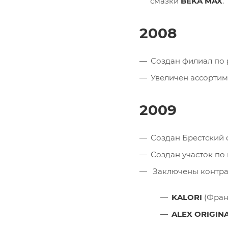
смазки
BEKA MAX
.
2008
Создан филиал по 
Увеличен ассорти
2009
Создан Брестский 
Создан участок по
Заключены контрак
KALORI
(Фран
ALEX ORIGIN