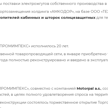
ты поставки электрожгутов собственного производства 
ортозамещения холдинга «АМКОДОР», на базе ООО «
отопителей кабинных и шторок солнцезащитных
для т
ПРОМИМПЕКС» исполнилось 20 лет.
твенной товаропроводящей сети, в январе приобретено 
 года полностью реконструировано и введено в эксплуат
ПРОМИМПЕКС», совместно с компанией
Motorpal a.s.
, с
стей, в целях полного удовлетворения спроса на террит
реконструкции состоялось торжественное открытие Тор