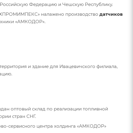
в Российскую Федерацию и Чешскую Республику.
ТЕХПРОМИМПЕКС» налажено производство
датчиков
ехники «АМКОДОР».
территория и здание для Ивацевичского филиала,
ацию.
оздан оптовый склад по реализации топливной
ории стран СНГ.
гово-сервисного центра холдинга «АМКОДОР»