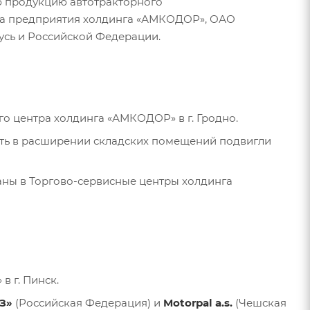
ю продукцию автотракторного
на предприятия холдинга «АМКОДОР», ОАО
усь и Российской Федерации.
 центра холдинга «АМКОДОР» в г. Гродно.
сть в расширении складских помещений подвигли
ы в Торгово-сервисные центры холдинга
в г. Пинск.
З»
(Российская Федерация) и
Motorpal a.s.
(Чешская