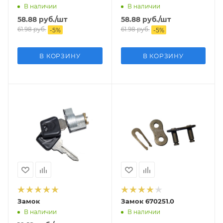
В наличии
В наличии
58.88
руб.
/шт
58.88
руб.
/шт
61.98
руб.
61.98
руб.
-
5
%
-
5
%
В КОРЗИНУ
В КОРЗИНУ
Замок
Замок 670251.0
В наличии
В наличии