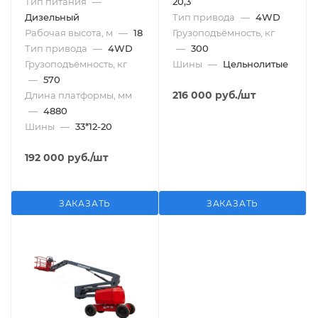
Тип питания
—
20,3
Дизельный
Тип привода
—
4WD
Рабочая высота, м
—
18
Грузоподъёмность, кг
Тип привода
—
4WD
—
300
Грузоподъёмность, кг
Шины
—
Цельнолитые
—
570
216 000
руб.
/шт
Длина платформы, мм
—
4880
Шины
—
33*12-20
192 000
руб.
/шт
ЗАКАЗАТЬ
ЗАКАЗАТЬ