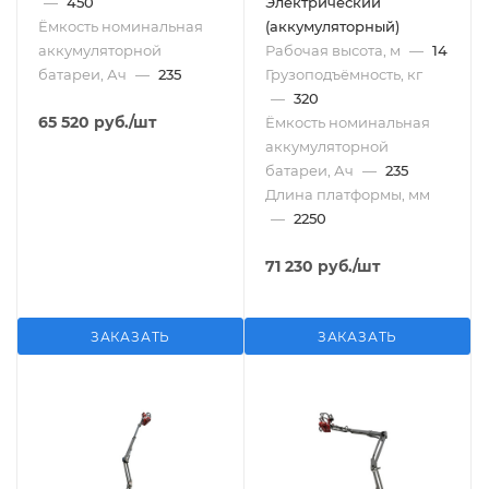
—
450
Электрический
Ёмкость номинальная
(аккумуляторный)
аккумуляторной
Рабочая высота, м
—
14
батареи, Ач
—
235
Грузоподъёмность, кг
—
320
65 520
руб.
/шт
Ёмкость номинальная
аккумуляторной
батареи, Ач
—
235
Длина платформы, мм
—
2250
71 230
руб.
/шт
ЗАКАЗАТЬ
ЗАКАЗАТЬ