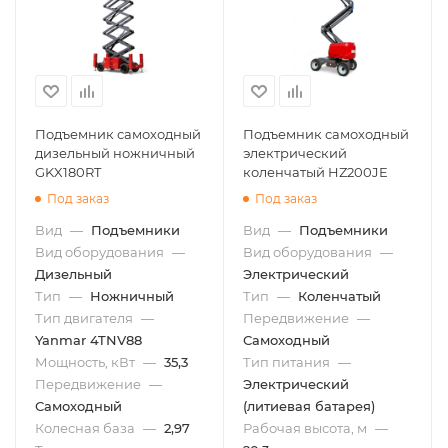
Подъемник самоходный
Подъемник самоходный
дизельный ножничный
электрический
GKX180RT
коленчатый HZ200JE
Под заказ
Под заказ
Вид
—
Подъемники
Вид
—
Подъемники
Вид оборудования
—
Вид оборудования
—
Дизельный
Электрический
Тип
—
Ножничный
Тип
—
Коленчатый
Тип двигателя
—
Передвижение
—
Yanmar 4TNV88
Самоходный
Мощность, кВт
—
35,3
Тип питания
—
Передвижение
—
Электрический
Самоходный
(литиевая батарея)
Колесная база
—
2,97
Рабочая высота, м
—