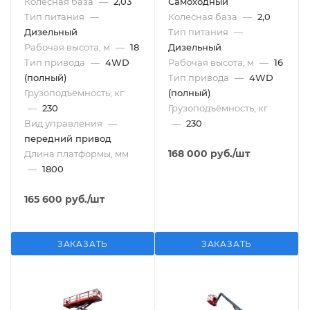
Колесная база
—
2,03
Самоходный
Тип питания
—
Колесная база
—
2,0
Дизельный
Тип питания
—
Рабочая высота, м
—
18
Дизельный
Тип привода
—
4WD
Рабочая высота, м
—
16
(полный)
Тип привода
—
4WD
Грузоподъёмность, кг
(полный)
—
230
Грузоподъёмность, кг
Вид управления
—
—
230
передний привод
168 000
руб.
/шт
Длина платформы, мм
—
1800
165 600
руб.
/шт
ЗАКАЗАТЬ
ЗАКАЗАТЬ