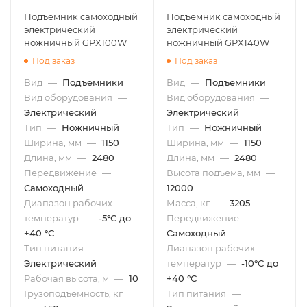
Подъемник самоходный
Подъемник самоходный
электрический
электрический
ножничный GPX100W
ножничный GPX140W
Под заказ
Под заказ
Вид
—
Подъемники
Вид
—
Подъемники
Вид оборудования
—
Вид оборудования
—
Электрический
Электрический
Тип
—
Ножничный
Тип
—
Ножничный
Ширина, мм
—
1150
Ширина, мм
—
1150
Длина, мм
—
2480
Длина, мм
—
2480
Передвижение
—
Высота подъема, мм
—
Самоходный
12000
Диапазон рабочих
Масса, кг
—
3205
температур
—
-5°С до
Передвижение
—
+40 °С
Самоходный
Тип питания
—
Диапазон рабочих
Электрический
температур
—
-10°С до
Рабочая высота, м
—
10
+40 °С
Грузоподъёмность, кг
Тип питания
—