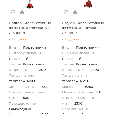
Подъемник самоходный
Подъемник самоходный
дизельный коленчатый
дизельный коленчатый
GPZ180RT
GKZ160R
Под заказ
Под заказ
Вид
—
Подъемники
Вид
—
Подъемники
Вид оборудования
—
Вид оборудования
—
Дизельный
Дизельный
Тип
—
Коленчатый
Тип
—
Коленчатый
Ширина, мм
—
2300
Ширина, мм
—
2000
Тип двигателя
—
Тип двигателя
—
Yanmar 4TNV88
Yanmar 4TNV88
Мощность, кВт
—
36,8
Масса, кг
—
6350
Высота транспортная,
Мощность, кВт
—
36,8
мм
—
2500
Высота транспортная,
Передвижение
—
мм
—
2300
Самоходный
Передвижение
—