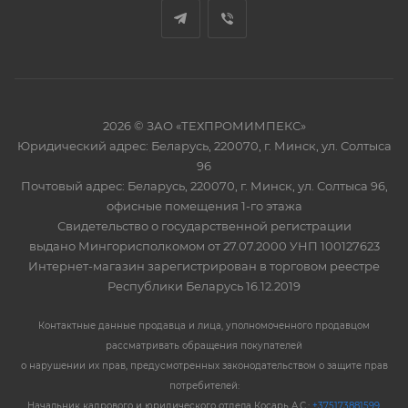
2026 © ЗАО «ТЕХПРОМИМПЕКС»
Юридический адрес: Беларусь, 220070, г. Минск, ул. Солтыса
96
Почтовый адрес: Беларусь, 220070, г. Минск, ул. Солтыса 96,
офисные помещения 1-го этажа
Свидетельство о государственной регистрации
выдано Мингорисполкомом от 27.07.2000 УНП 100127623
Интернет-магазин зарегистрирован в торговом реестре
Республики Беларусь 16.12.2019
Контактные данные продавца и лица, уполномоченного продавцом
рассматривать обращения покупателей
о нарушении их прав, предусмотренных законодательством о защите прав
потребителей:
Начальник кадрового и юридического отдела Косарь А.С.:
+375173881599
,