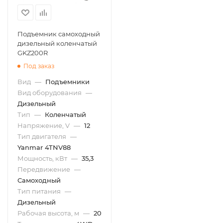
Подъемник самоходный
дизельный коленчатый
GKZ200R
Под заказ
Вид
—
Подъемники
Вид оборудования
—
Дизельный
Тип
—
Коленчатый
Напряжение, V
—
12
Тип двигателя
—
Yanmar 4TNV88
Мощность, кВт
—
35,3
Передвижение
—
Самоходный
Тип питания
—
Дизельный
Рабочая высота, м
—
20