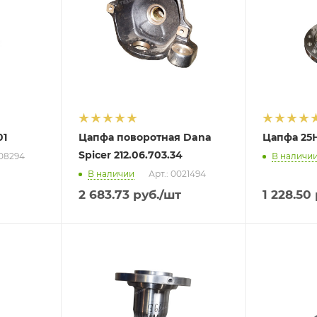
01
Цапфа поворотная Dana
Цапфа 25Н
Spicer 212.06.703.34
008294
В наличи
В наличии
Арт.: 0021494
2 683.73
руб.
/шт
1 228.50