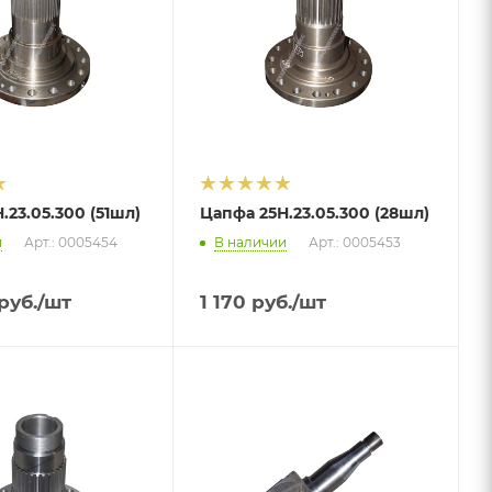
.23.05.300 (51шл)
Цапфа 25Н.23.05.300 (28шл)
и
Арт.: 0005454
В наличии
Арт.: 0005453
руб.
/шт
1 170
руб.
/шт