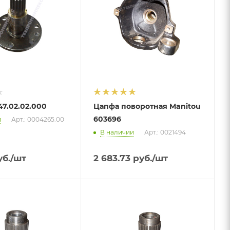
7.02.02.000
Цапфа поворотная Manitou
603696
и
Арт.: 0004265.00
В наличии
Арт.: 0021494
б.
/шт
2 683.73
руб.
/шт