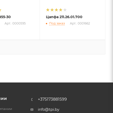
55-30
Цапфа 211.26.01.700
Арт.: 0000595
Под заказ
Арт.: 0001662
НИИ
+375173881599
мпании
info@tpi.by