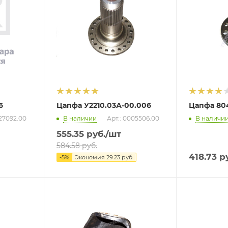
6
Цапфа У2210.03А-00.006
Цапфа 804
027092.00
В наличии
Арт.: 0005506.00
В наличи
555.35
руб.
/шт
584.58
руб.
418.73
ру
-
5
%
Экономия
29.23
руб.