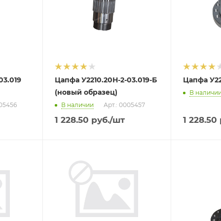
03.019
Цапфа У2210.20Н-2-03.019-Б
Цапфа У22
(новый образец)
В наличи
005456
В наличии
Арт.: 0005457
1 228.50
руб.
/шт
1 228.50