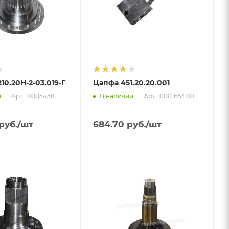
10.20Н-2-03.019-Г
Цапфа 451.20.20.001
и
Арт.: 0005458
В наличии
Арт.: 0001663.00
руб.
/шт
684.70
руб.
/шт