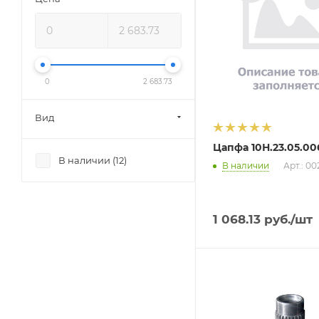
0
2 683.73
Вид
Цапфа 10Н.23.05.00
В наличии (
12
)
В наличии
Арт.: 0
1 068.13
руб.
/шт