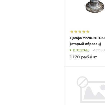
Цапфа У2210.20Н-2-
(старый образец)
В наличии
Арт.: 0
1 170
руб.
/шт