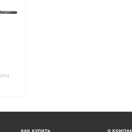
023743
КАК КУПИТЬ
О КОМПА