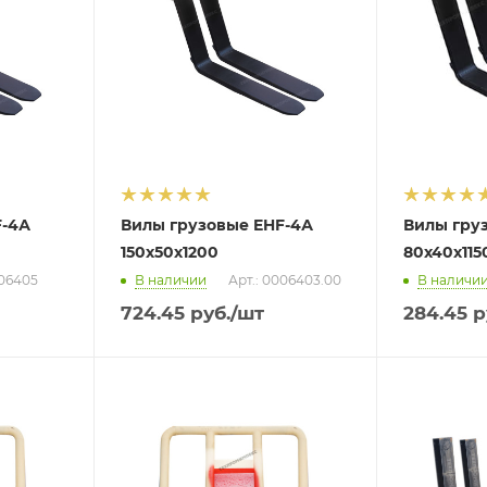
F-4А
Вилы грузовые EHF-4А
Вилы гру
150х50х1200
80х40х115
006405
В наличии
Арт.: 0006403.00
В наличи
724.45
руб.
/шт
284.45
р