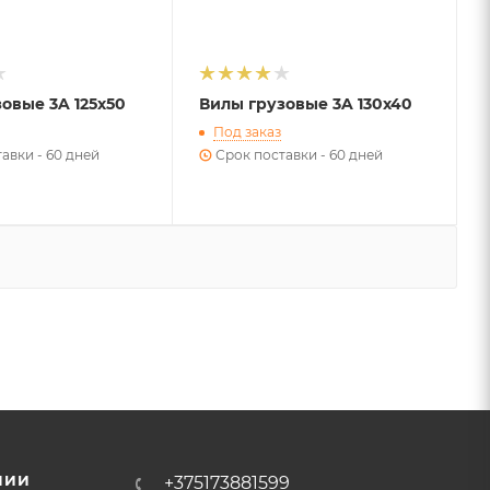
овые 3A 125х50
Вилы грузовые 3A 130х40
Под заказ
авки - 60 дней
Срок поставки - 60 дней
НИИ
+375173881599