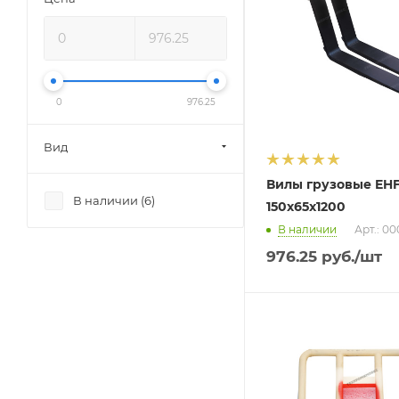
0
976.25
Вид
Вилы грузовые EH
В наличии (
6
)
150х65х1200
В наличии
Арт.: 0
976.25
руб.
/шт