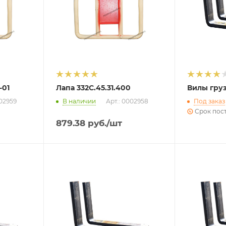
-01
Лапа 332С.45.31.400
Вилы груз
002959
В наличии
Арт.: 0002958
Под заказ
Срок пост
879.38
руб.
/шт