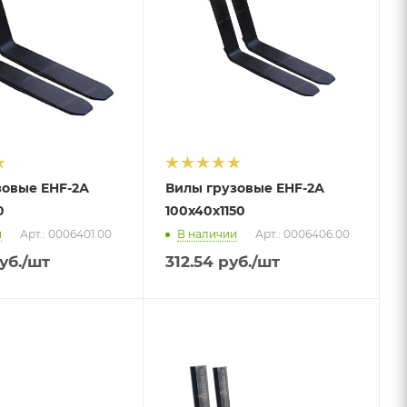
зовые EHF-2А
Вилы грузовые EHF-2А
0
100х40х1150
и
Арт.: 0006401.00
В наличии
Арт.: 0006406.00
уб.
/шт
312.54
руб.
/шт