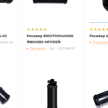
4-02
Ресивер 8300700040060
Ресивер 
Ф80Н260 MFOR5/8
020284.00
Под заказ
Под заказ
Арт.: 0020288.00