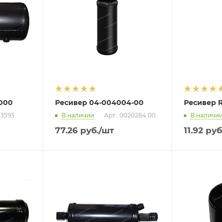
.000
Ресивер 04-004004-00
Ресивер 
13593
В наличии
Арт.: 0020284.00
В наличи
77.26
руб.
/шт
11.92
руб