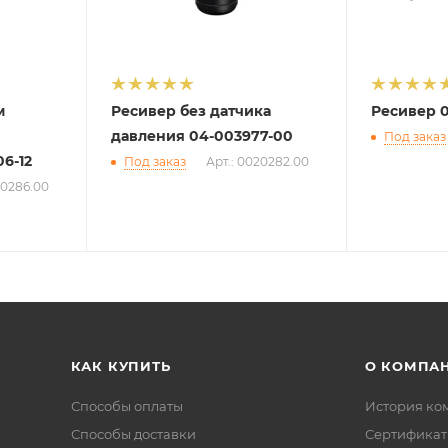
м
Ресивер без датчика
Ресивер 0
давления 04-003977-00
Под заказ
6-12
Под заказ
Арт.: 0020282.00
20286.00
КАК КУПИТЬ
О КОМПА
Способы оплаты
История ко
Способы доставки
Сертифика