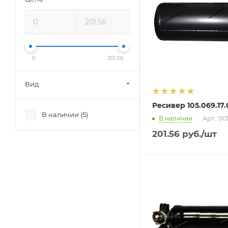
0
201.56
Вид
Ресивер 105.069.17
В наличии (
5
)
В наличии
Арт.: 00
201.56
руб.
/шт