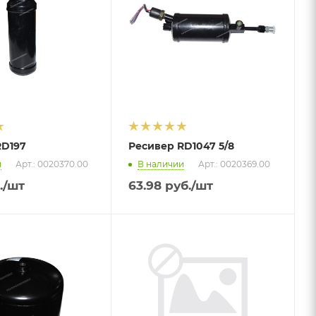
RD197
Ресивер RD1047 5/8
и
Арт.: 0020370.00
В наличии
Арт.: 0020369.00
.
/шт
63.98
руб.
/шт