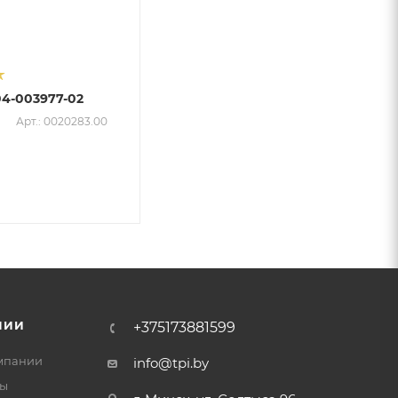
4-003977-02
Арт.: 0020283.00
НИИ
+375173881599
мпании
info@tpi.by
ты