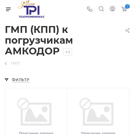
0
ГМП (КПП) к
погрузчикам
АМКОДОР
43
ГМП
ФИЛЬТР