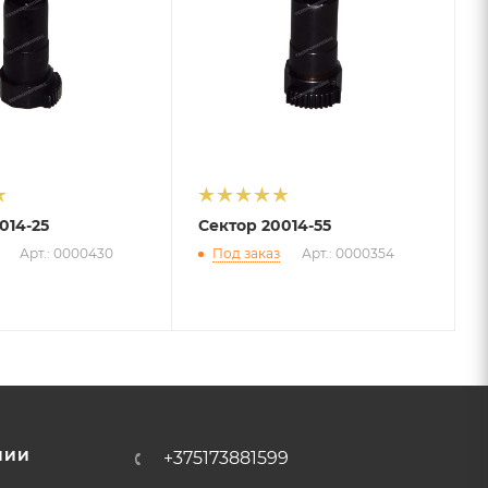
014-25
Сектор 20014-55
Арт.: 0000430
Под заказ
Арт.: 0000354
НИИ
+375173881599