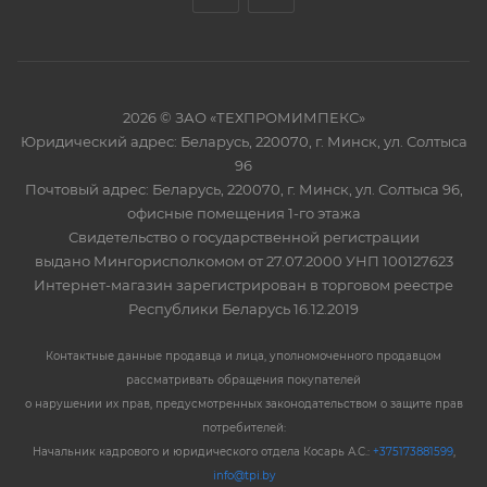
2026 © ЗАО «ТЕХПРОМИМПЕКС»
Юридический адрес: Беларусь, 220070, г. Минск, ул. Солтыса
96
Почтовый адрес: Беларусь, 220070, г. Минск, ул. Солтыса 96,
офисные помещения 1-го этажа
Свидетельство о государственной регистрации
выдано Мингорисполкомом от 27.07.2000 УНП 100127623
Интернет-магазин зарегистрирован в торговом реестре
Республики Беларусь 16.12.2019
Контактные данные продавца и лица, уполномоченного продавцом
рассматривать обращения покупателей
о нарушении их прав, предусмотренных законодательством о защите прав
потребителей:
Начальник кадрового и юридического отдела Косарь А.С.:
+375173881599
,
info@tpi.by