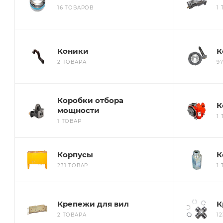
16 ТОВАРОВ
1
Коники
К
2 ТОВАРА
9
Коробки отбора
К
мощности
1
1 ТОВАР
Корпусы
К
231 ТОВАР
1
Крепежи для вил
К
2 ТОВАРА
1