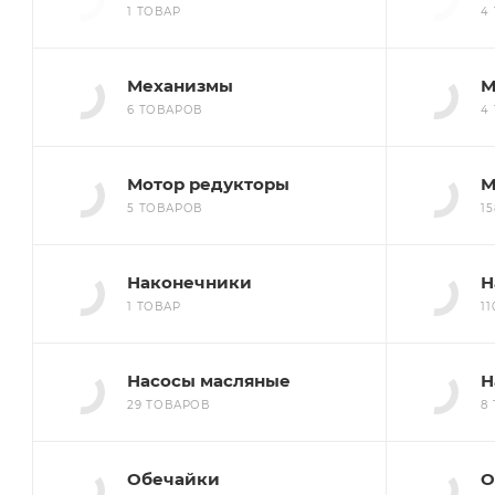
1 ТОВАР
4
Механизмы
М
6 ТОВАРОВ
4
Мотор редукторы
М
5 ТОВАРОВ
1
Наконечники
Н
1 ТОВАР
1
Насосы масляные
Н
29 ТОВАРОВ
8
Обечайки
О