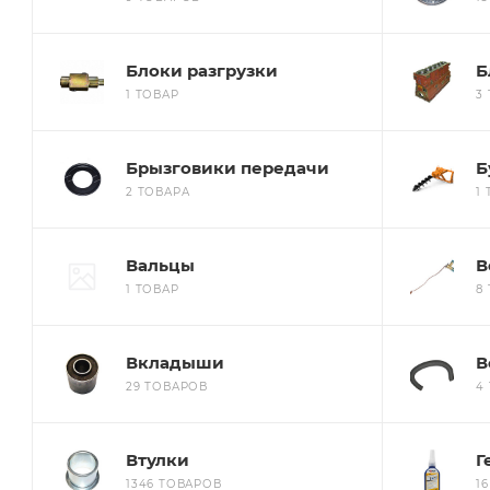
Блоки разгрузки
Б
1 ТОВАР
3
Брызговики передачи
Б
2 ТОВАРА
1
Вальцы
В
1 ТОВАР
8
Вкладыши
В
29 ТОВАРОВ
4
Втулки
Г
1346 ТОВАРОВ
1