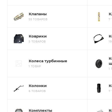
Клапаны
К
55 ТОВАРОВ
7
Коврики
К
5 ТОВАРОВ
1
К
Колеса турбинные
щ
1 ТОВАР
1
Колонки
К
6 ТОВАРОВ
7
Комплекты
К