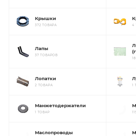
Крышки
К
372 ТОВАРА
4
Л
Лапы
(
37 ТОВАРОВ
1
Лопатки
Л
2 ТОВАРА
1
Манжетодержатели
М
1 ТОВАР
1
Маслопроводы
М