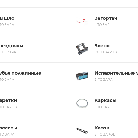
ышло
Загортач
 ТОВАРА
1 ТОВАР
вёздочки
Звено
4 ТОВАРА
19 ТОВАРОВ
убья пружинные
Испарительные 
 ТОВАРА
3 ТОВАРА
аретки
Каркасы
 ТОВАРОВ
1 ТОВАР
ассеты
Каток
 ТОВАРА
5 ТОВАРОВ