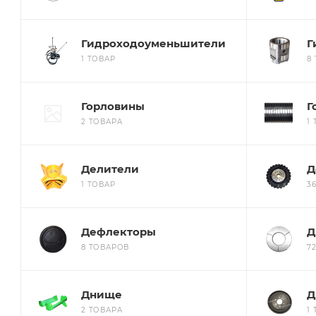
Гидроходоуменьшители
Г
1 ТОВАР
8
Горловины
Г
2 ТОВАРА
1
Делители
Д
1 ТОВАР
3
Дефлекторы
Д
8 ТОВАРОВ
7
Днище
Д
2 ТОВАРА
1