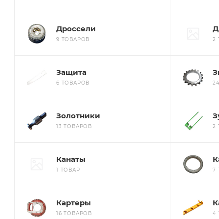
Дроссели
Д
9 ТОВАРОВ
2
Защита
З
6 ТОВАРОВ
2
Золотники
З
13 ТОВАРОВ
2
Канаты
К
1 ТОВАР
7
Картеры
К
16 ТОВАРОВ
4