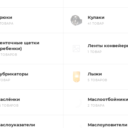
рюки
Кулаки
 ТОВАРА
41 ТОВАР
енточные щетки
Ленты конвейер
гребенки)
1 ТОВАР
8 ТОВАРОВ
убрикаторы
Лыжи
 ТОВАР
5 ТОВАРОВ
аслёнки
Маслоотбойник
15 ТОВАРОВ
2 ТОВАРА
аслоуказатели
Маслоуловители