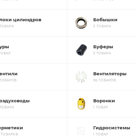
локи цилиндров
Бобышки
 ТОВАРА
3 ТОВАРА
уры
Буферы
 ТОВАР
3 ТОВАРА
ентили
Вентиляторы
 ТОВАРОВ
36 ТОВАРОВ
оздуховоды
Воронки
 ТОВАРА
1 ТОВАР
ерметики
Гидросистемы
6 ТОВАРОВ
1 ТОВАР