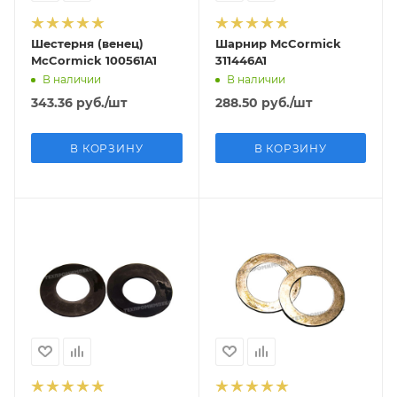
Шестерня (венец)
Шарнир McCormick
McCormick 100561A1
311446А1
В наличии
В наличии
343.36
руб.
/шт
288.50
руб.
/шт
В КОРЗИНУ
В КОРЗИНУ