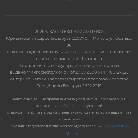
2026 © ЗАО «ТЕХПРОМИМПЕКС»
Юридический адрес: Беларусь, 220070, г. Минск, ул. Солтыса
96
Почтовый адрес: Беларусь, 220070, г. Минск, ул. Солтыса 96,
офисные помещения 1-го этажа
Свидетельство о государственной регистрации
выдано Мингорисполкомом от 27.07.2000 УНП 100127623
Интернет-магазин зарегистрирован в торговом реестре
Республики Беларусь 16.12.2019
Контактные данные продавца и лица, уполномоченного продавцом
рассматривать обращения покупателей
о нарушении их прав, предусмотренных законодательством о защите прав
потребителей:
Начальник кадрового и юридического отдела Косарь А.С.:
+375173881599
,
info@tpi.by