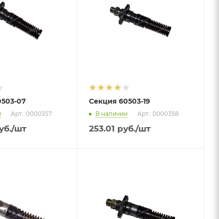
0503-07
Секция 60503-19
и
Арт.: 0000357
В наличии
Арт.: 0000358
уб.
/шт
253.01
руб.
/шт