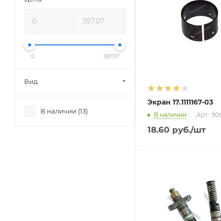
0
397.07
Вид
Экран 17.1111167-03
В наличии (
13
)
В наличии
Арт.: 9
18.60
руб.
/шт