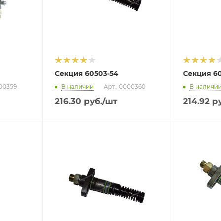
Секция 60503-54
Секция 60
000359
В наличии
Арт.: 0000360
В наличи
216.30
руб.
/шт
214.92
ру