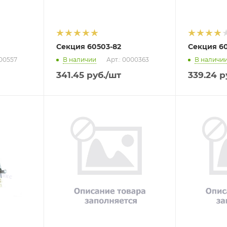
Секция 60503-82
Секция 60
000557
В наличии
Арт.: 0000363
В наличи
341.45
руб.
/шт
339.24
р