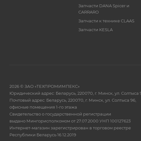
Запчасти DANA Spicer и
CARRARO
Запчасти к технике CLAAS
Запчасти KESLA
2026 © ЗАО «ТЕХПРОМИМПЕКС»
Юридический адрес: Беларусь, 220070, г. Минск, ул. Солтыса 
Почтовый адрес: Беларусь, 220070, г. Минск, ул. Солтыса 96,
офисные помещения 1-го этажа
Свидетельство о государственной регистрации
выдано Мингорисполкомом от 27.07.2000 УНП 100127623
Интернет-магазин зарегистрирован в торговом реестре
Республики Беларусь 16.12.2019