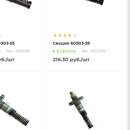
503-55
Секция 60503-59
и
Арт.: 0000361
В наличии
Арт.: 0000362
б.
/шт
216.30
руб.
/шт