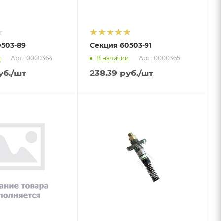
503-89
Секция 60503-91
и
Арт.: 0000364
В наличии
Арт.: 0000365
уб.
/шт
238.39
руб.
/шт