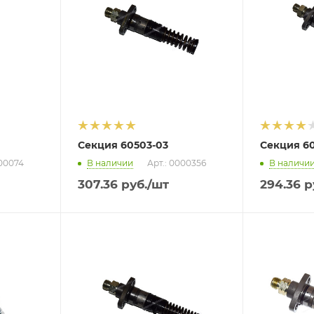
Секция 60503-03
Секция 6
000074
В наличии
Арт.: 0000356
В наличи
307.36
руб.
/шт
294.36
р