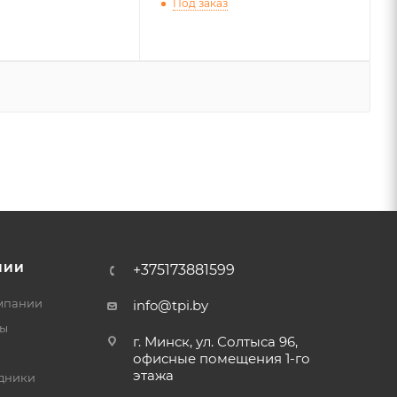
Под заказ
НИИ
+375173881599
мпании
info@tpi.by
ты
г. Минск, ул. Солтыса 96,
офисные помещения 1-го
этажа
дники