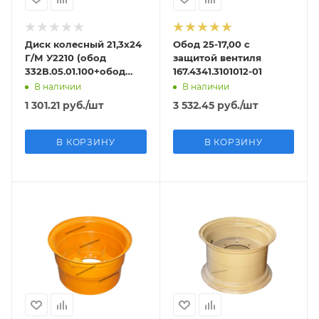
Диск колесный 21,3х24
Обод 25-17,00 с
Г/М У2210 (обод
защитой вентиля
332В.05.01.100+обод
167.4341.3101012-01
332В.05.01.200)
В наличии
В наличии
1 301.21
руб.
/шт
3 532.45
руб.
/шт
В КОРЗИНУ
В КОРЗИНУ