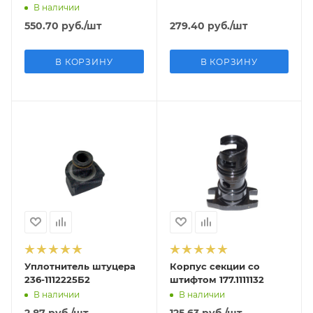
В наличии
550.70
руб.
/шт
279.40
руб.
/шт
В КОРЗИНУ
В КОРЗИНУ
Уплотнитель штуцера
Корпус секции со
236-1112225Б2
штифтом 177.1111132
В наличии
В наличии
2.87
руб.
/шт
125.63
руб.
/шт