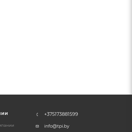
НИИ
+375173881599
мпании
info@tpi.by