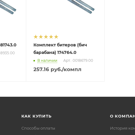
81743.0
Комплект битеров (бич
барабана) 174764.0
18935.00
В наличии
Арт.: 0018679.00
257.16
руб.
/компл
КАК КУПИТЬ
О КОМПА
Способы оплаты
История ко