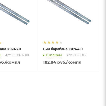
ана 181743.0
Бич барабана 181744.0
и
Арт.: 0018682.00
В наличии
Арт.: 0018683
б.
/компл
182.84
руб.
/компл