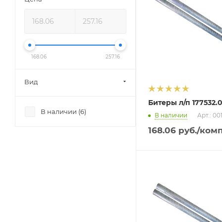
168.06
257.16
Вид
Битеры л/п 177532.
В наличии (
6
)
В наличии
Арт.: 0
168.06
руб.
/ком