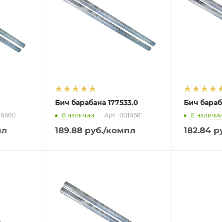
0
Бич барабана 177533.0
Бич бараб
018680
В наличии
Арт.: 0018681
В наличи
пл
189.88
руб.
/компл
182.84
ру