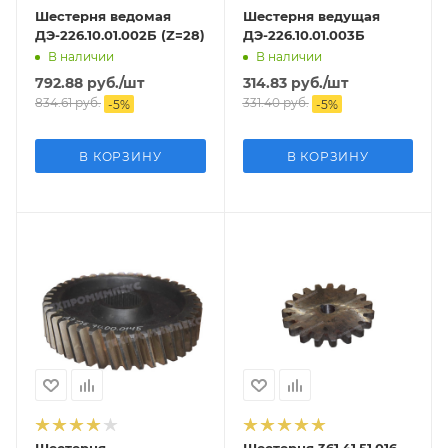
Шестерня ведомая
Шестерня ведущая
ДЭ-226.10.01.002Б (Z=28)
ДЭ-226.10.01.003Б
В наличии
В наличии
792.88
руб.
/шт
314.83
руб.
/шт
834.61
руб.
331.40
руб.
-
5
%
-
5
%
В КОРЗИНУ
В КОРЗИНУ