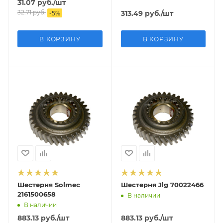
31.07
руб.
/шт
32.71
руб.
313.49
руб.
/шт
-
5
%
В КОРЗИНУ
В КОРЗИНУ
Шестерня Solmec
Шестерня Jlg 70022466
2161500658
В наличии
В наличии
883.13
руб.
/шт
883.13
руб.
/шт