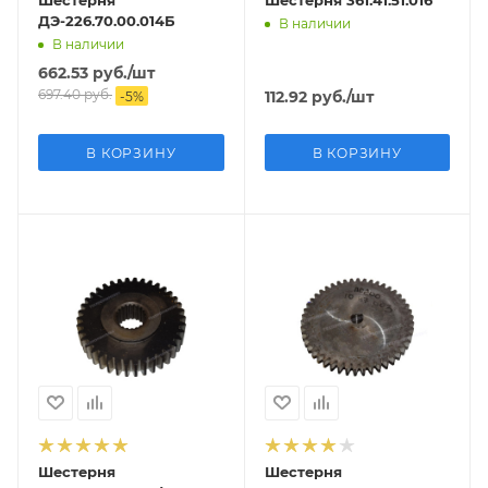
Шестерня
Шестерня 361.41.51.016
ДЭ-226.70.00.014Б
В наличии
В наличии
662.53
руб.
/шт
697.40
руб.
112.92
руб.
/шт
-
5
%
В КОРЗИНУ
В КОРЗИНУ
Шестерня
Шестерня