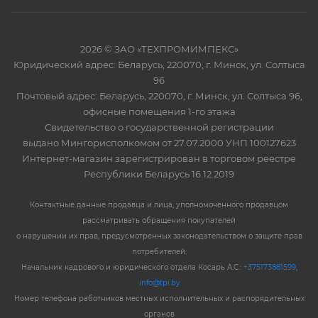
2026 © ЗАО «ТЕХПРОМИМПЕКС»
Юридический адрес: Беларусь, 220070, г. Минск, ул. Солтыса
96
Почтовый адрес: Беларусь, 220070, г. Минск, ул. Солтыса 96,
офисные помещения 1-го этажа
Свидетельство о государственной регистрации
выдано Мингорисполкомом от 27.07.2000 УНП 100127623
Интернет-магазин зарегистрирован в торговом реестре
Республики Беларусь 16.12.2019
Контактные данные продавца и лица, уполномоченного продавцом
рассматривать обращения покупателей
о нарушении их прав, предусмотренных законодательством о защите прав
потребителей:
Начальник кадрового и юридического отдела Косарь А.С.:
+375173881599
,
info@tpi.by
Номер телефона работников местных исполнительных и распорядительных
органов