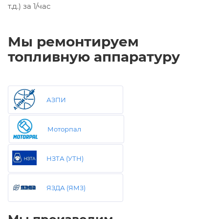
т.д.) за 1/час
Мы ремонтируем
топливную аппаратуру
АЗПИ
Моторпал
НЗТА (УТН)
ЯЗДА (ЯМЗ)