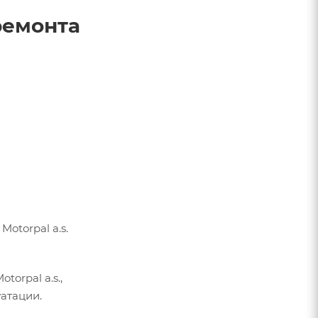
ремонта
torpal a.s.
rpal a.s.,
атации.