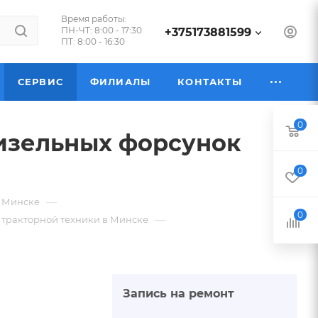
Время работы:
ПН-ЧТ: 8:00 - 17:30
+375173881599
ПТ: 8:00 - 16:30
СЕРВИС
ФИЛИАЛЫ
КОНТАКТЫ
0
дизельных форсунок
0
—
в Минске
0
—
 тракторной техники в Минске
Запись на ремонт