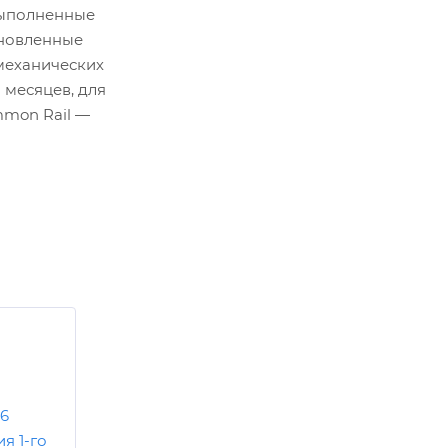
выполненные
ановленные
механических
 месяцев, для
mon Rail —
96
я 1-го