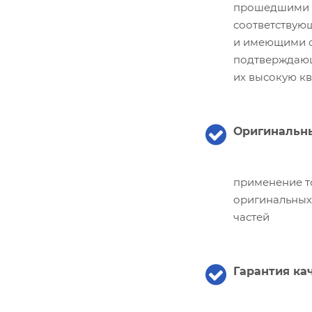
прошедшими
соответствую
и имеющими с
подтверждаю
их высокую к
Оригинальны
применение т
оригинальных
частей
Гарантия ка