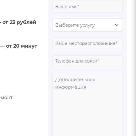
Ваше
имя
 от 23 рублей
Ваш
— от 20 минут
город
Ваш
телеф
Ваше
сообщ
емонт