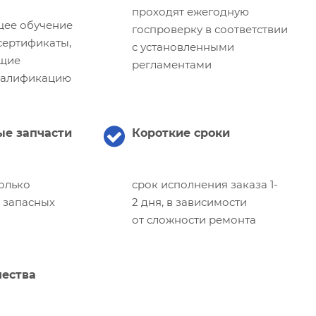
проходят ежегодную
щее обучение
госпроверку в соответствии
ертификаты,
с установленными
щие
регламентами
валификацию
е запчасти
Короткие сроки
олько
срок исполнения заказа 1-
 запасных
2 дня, в зависимости
от сложности ремонта
чества