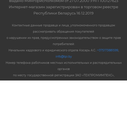
выдано Мингорисполкомом от 27.07.2000 УНП 100127623
Интернет-магазин зарегистрирован в торговом реестре
Республики Беларусь 16.12.2019
Контактные данные продавца и лица, уполномоченного продавцом
рассматривать обращения покупателей
о нарушении их прав, предусмотренных законодательством о защите прав
потребителей:
Начальник кадрового и юридического отдела Косарь А.С.:
+375173881599
,
info@tpi.by
Номер телефона работников местных исполнительных и распорядительных
органов
по месту государственной регистрации ЗАО «ТЕХПРОМИМПЕКС»,
уполномоченных рассматривать
обращения покупателей в соответствии с законодательством об обращениях
граждан и юридических лиц:
+375173743973