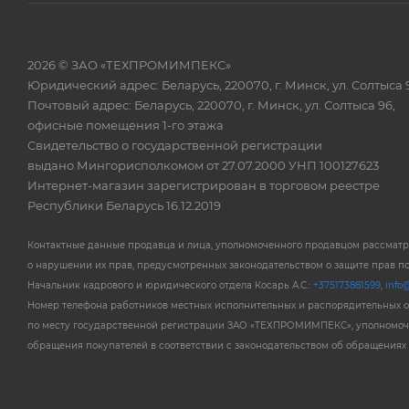
2026 © ЗАО «ТЕХПРОМИМПЕКС»
Юридический адрес: Беларусь, 220070, г. Минск, ул. Солтыса 
Почтовый адрес: Беларусь, 220070, г. Минск, ул. Солтыса 96,
офисные помещения 1-го этажа
Свидетельство о государственной регистрации
выдано Мингорисполкомом от 27.07.2000 УНП 100127623
Интернет-магазин зарегистрирован в торговом реестре
Республики Беларусь 16.12.2019
Контактные данные продавца и лица, уполномоченного продавцом рассмат
о нарушении их прав, предусмотренных законодательством о защите прав п
Начальник кадрового и юридического отдела Косарь А.С.:
+375173881599
,
info@
Номер телефона работников местных исполнительных и распорядительных 
по месту государственной регистрации ЗАО «ТЕХПРОМИМПЕКС», уполномоч
обращения покупателей в соответствии с законодательством об обращениях