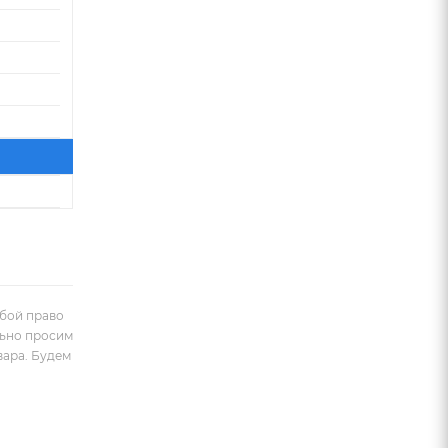
обой право
льно просим
вара. Будем