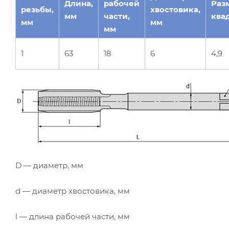
Длина,
рабочей
Раз
резьбы,
хвостовика,
мм
части,
ква
мм
мм
мм
1
63
18
6
4,9
D — диаметр, мм
d — диаметр хвостовика, мм
l — длина рабочей части, мм