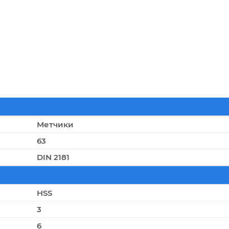
Метчики
63
DIN 2181
HSS
3
6