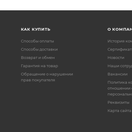
КАК КУПИТЬ
О КОМПА
Способы оплаты
История ко
Способы доставки
Сертифика
Возврат и обмен
Новости
Гарантия на товар
Наши сотру
Обращение о нарушении
Вакансии
прав покупателя
Политика к
отношении 
персональн
Реквизиты
Карта сайта