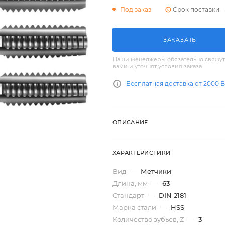
Срок поставки - 
Под заказ
ЗАКАЗАТЬ
Наши менеджеры обязательно свяжут
вами и уточнят условия заказа
Бесплатная доставка от 2000 
ОПИСАНИЕ
ХАРАКТЕРИСТИКИ
Вид
—
Метчики
Длина, мм
—
63
Стандарт
—
DIN 2181
Марка стали
—
HSS
Количество зубьев, Z
—
3