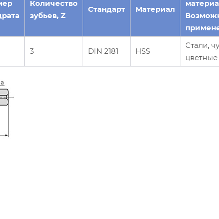
мер
Количество
материа
Стандарт
Материал
драта
зубьев, Z
Возмож
примен
Стали, ч
3
DIN 2181
HSS
цветные