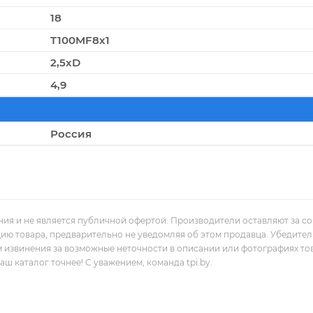
18
T100MF8x1
2,5xD
4,9
Россия
ния и не является публичной офертой. Производители оставляют за с
цию товара, предварительно не уведомляя об этом продавца. Убедите
м извинения за возможные неточности в описании или фотографиях то
 каталог точнее! С уважением, команда tpi.by.