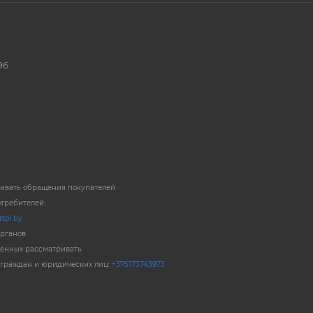
96
ривать обращения покупателей
отребителей:
tpi.by
органов
енных рассматривать
 граждан и юридических лиц:
+375173743973