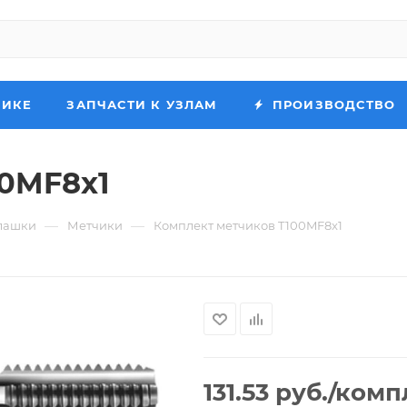
НИКЕ
ЗАПЧАСТИ К УЗЛАМ
ПРОИЗВОДСТВО
00MF8x1
—
—
лашки
Метчики
Комплект метчиков T100MF8x1
131.53
руб.
/комп