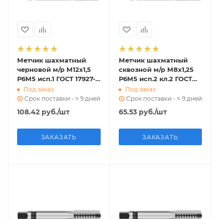
Метчик шахматный
Метчик шахматный
черновой м/р М12х1,5
сквозной м/р М8х1,25
Р6М5 исп.1 ГОСТ 17927-
Р6М5 исп.2 кл.2 ГОСТ
72
17927-72
Под заказ
Под заказ
Срок поставки - ≈ 9 дней
Срок поставки - ≈ 9 дней
108.42
руб.
/шт
65.53
руб.
/шт
ЗАКАЗАТЬ
ЗАКАЗАТЬ