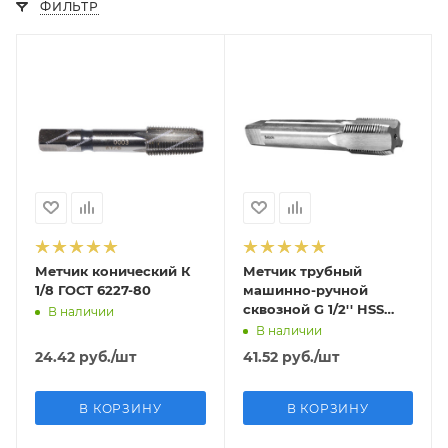
ФИЛЬТР
Метчик конический К
Метчик трубный
1/8 ГОСТ 6227-80
машинно-ручной
сквозной G 1/2'' HSS
В наличии
исп2 ГОСТ 3266-81
В наличии
24.42
руб.
/шт
41.52
руб.
/шт
В КОРЗИНУ
В КОРЗИНУ