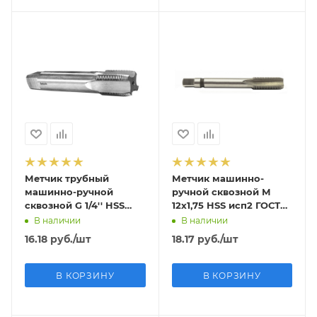
Метчик трубный
Метчик машинно-
машинно-ручной
ручной сквозной М
сквозной G 1/4'' HSS
12х1,75 HSS исп2 ГОСТ
исп1 ГОСТ 3266-81
3266-81
В наличии
В наличии
16.18
руб.
/шт
18.17
руб.
/шт
В КОРЗИНУ
В КОРЗИНУ