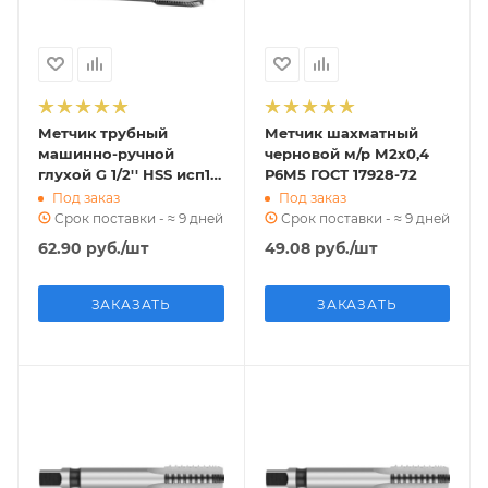
Метчик трубный
Метчик шахматный
машинно-ручной
черновой м/р М2х0,4
глухой G 1/2'' HSS исп1
Р6М5 ГОСТ 17928-72
ГОСТ 3266-81
Под заказ
Под заказ
Срок поставки - ≈ 9 дней
Срок поставки - ≈ 9 дней
62.90
руб.
/шт
49.08
руб.
/шт
ЗАКАЗАТЬ
ЗАКАЗАТЬ