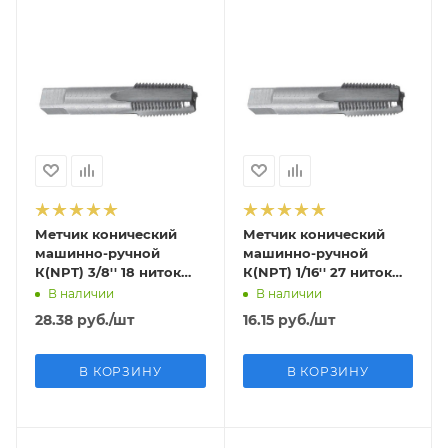
Метчик конический
Метчик конический
машинно-ручной
машинно-ручной
К(NPT) 3/8'' 18 ниток
К(NPT) 1/16'' 27 ниток
HSS, Р6М5 исп1
HSS, Р6М5 исп1
В наличии
В наличии
28.38
руб.
/шт
16.15
руб.
/шт
В КОРЗИНУ
В КОРЗИНУ