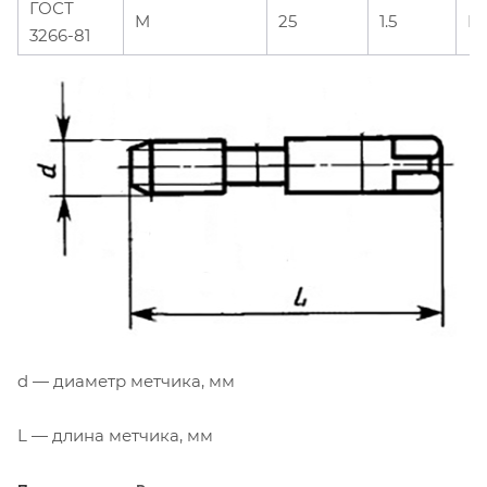
ГОСТ
M
25
1.5
H
3266-81
d — диаметр метчика, мм
L — длина метчика, мм