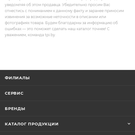
уведомляя об этом продавца. Убедительно просим Вас
отнестись с пониманием к данному факту и заранее приносим
извинения за возможные неточности в описании или
фотографиях товара. Будем благодарны за информацию об
ошибках — это поможет сделать наш каталог точнее! С
уважением, команда tpi.by.
ФИЛИАЛЫ
СЕРВИС
БРЕНДЫ
КАТАЛОГ ПРОДУКЦИИ