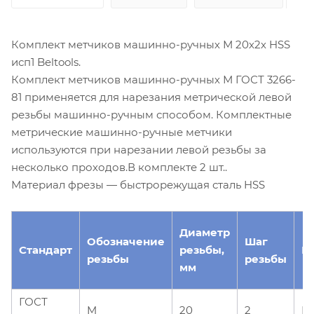
Комплект метчиков машинно-ручных М 20х2х HSS
исп1 Beltools.
Комплект метчиков машинно-ручных М ГОСТ 3266-
81 применяется для нарезания метрической левой
резьбы машинно-ручным способом. Комплектные
метрические машинно-ручные метчики
используются при нарезании левой резьбы за
несколько проходов.В комплекте 2 шт..
Материал фрезы — быстрорежущая сталь HSS
Диаметр
Обозначение
Шаг
Стандарт
резьбы,
М
резьбы
резьбы
мм
ГОСТ
M
20
2
H