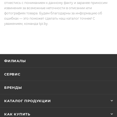
отнестись с пониманием к данному факту и заранее приносим
извинения за возможные неточности в описании или
фотографиях товара. Будем благодарны за информацию об
ошибках — это поможет сделать наш каталог точнее! С
уважением, команда tpi.by.
ФИЛИАЛЫ
СЕРВИС
БРЕНДЫ
КАТАЛОГ ПРОДУКЦИИ
КАК КУПИТЬ