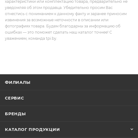
характеристики или комплектацию товара, предварительно не
уведомляя об этом продавца. Убедительно просим Вас
отнестись с пониманием к данному факту и заранее приносим
извинения за возможные неточности в описании или
фотографиях товара. Будем благодарны за информацию об
ошибках — это поможет сделать наш каталог точнее! С
уважением, команда tpi.by.
ФИЛИАЛЫ
СЕРВИС
БРЕНДЫ
КАТАЛОГ ПРОДУКЦИИ