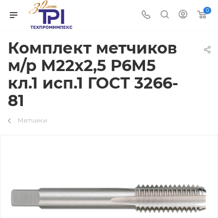
0
Комплект метчиков
м/р М22х2,5 Р6М5
кл.1 исп.1 ГОСТ 3266-
81
Метчики