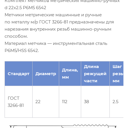
Комплект метчиков метрических машинно-ручных
d 22х2.5 Р6М5 6542
Метчики метрические машинные и ручные
по металлу м/р ГОСТ 3266-81 предназначены для
нарезания внутренних резьб машинно-ручным
способом.
Материал метчика — инструментальная сталь
Р6М5/HSS 6542.
Длина
Шаг
Длина,
Стандарт
Диаметр
режущей
резьб
мм
части
мм
ГОСТ
22
112
38
2.5
3266-81