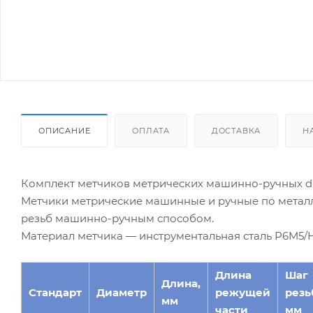
ОПИСАНИЕ
ОПЛАТА
ДОСТАВКА
Н
Комплект метчиков метрических машинно-ручных d 
Метчики метрические машинные и ручные по металл
резьб машинно-ручным способом.
Материал метчика — инструментальная сталь Р6М5/H
Длина
Шаг
Длина,
Стандарт
Диаметр
режущей
резь
мм
части
мм