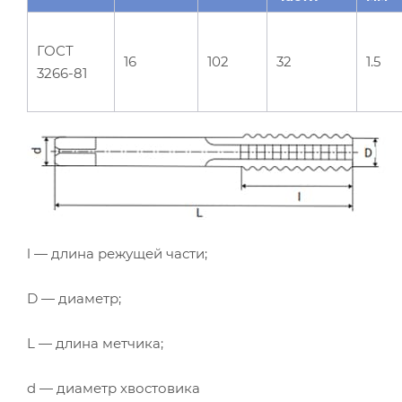
ГОСТ
16
102
32
1.5
3266-81
l — длина режущей части;
D — диаметр;
L — длина метчика;
d — диаметр хвостовика