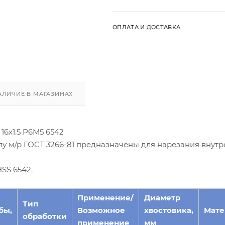
ОПЛАТА И ДОСТАВКА
АЛИЧИЕ В МАГАЗИНАХ
16х1.5 Р6М5 6542
у м/р ГОСТ 3266-81 предназначены для нарезания внут
SS 6542.
Применение/
Диаметр
Тип
бы,
Возможное
хвостовика,
Мате
обработки
применение
мм