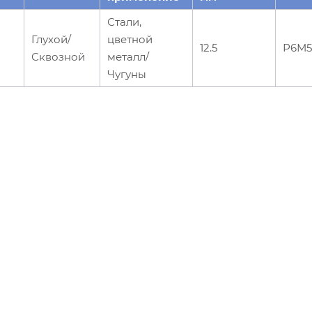
Стали,
Глухой/
цветной
12.5
Р6М5
Сквозной
металл/
Чугуны