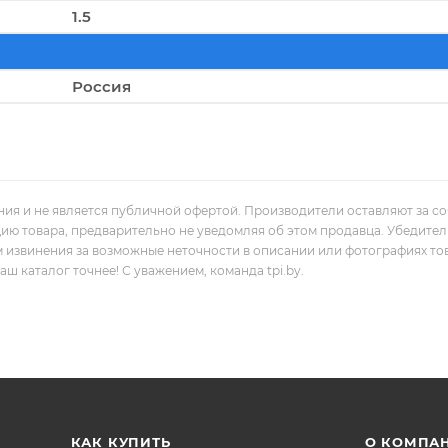
1.5
Россия
ния и не является публичной офертой. Производители оставляют за с
цию товара, предварительно не уведомляя об этом продавца. Убедите
м извинения за возможные неточности в описании или фотографиях то
 каталог точнее! С уважением, команда tpi.by.
КАК КУПИТЬ
О КОМПА