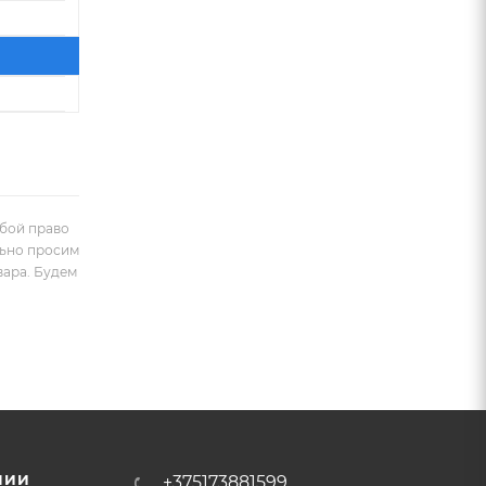
обой право
льно просим
вара. Будем
НИИ
+375173881599