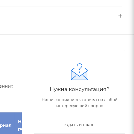
ренних
Нужна консультация?
Наши специалисты ответят на любой
интересующий вопрос
Класс
Направление
Обозначение
риал
точности/
ЗАДАТЬ ВОПРОС
резания
по ГОСТ
Квалитет