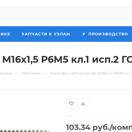
НИКЕ
ЗАПЧАСТИ К УЗЛАМ
ПРОИЗВОДСТВО
16х1,5 Р6М5 кл.1 исп.2 Г
—
—
лашки
Метчики
Комплект метчиков м/р М16х1,5 Р6М5 кл.1 
103.34
руб.
/ком