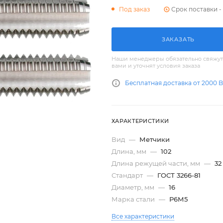
Срок поставки - 
Под заказ
ЗАКАЗАТЬ
Наши менеджеры обязательно свяжут
вами и уточнят условия заказа
Бесплатная доставка от 2000 
ХАРАКТЕРИСТИКИ
Вид
—
Метчики
Длина, мм
—
102
Длина режущей части, мм
—
32
Стандарт
—
ГОСТ 3266-81
Диаметр, мм
—
16
Марка стали
—
Р6М5
Все характеристики