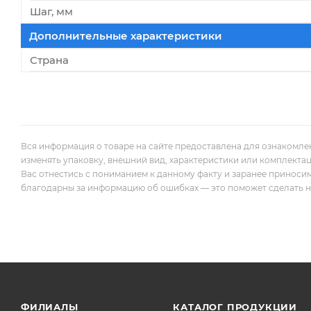
Шаг, мм
Дополнительные характеристики
Страна
Вся информация о товаре на сайте предоставлена для ознакомле
изменять упаковку, внешний вид, характеристики или комплекта
Вас отнестись с пониманием к данному факту и заранее приноси
благодарны за информацию об ошибках — это поможет сделать наш
ФИЛИАЛЫ
КАТАЛОГ ПРОДУКЦИИ