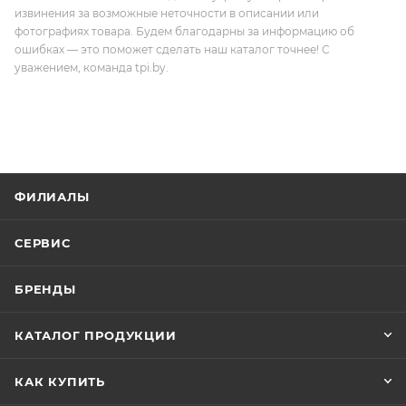
извинения за возможные неточности в описании или
фотографиях товара. Будем благодарны за информацию об
ошибках — это поможет сделать наш каталог точнее! С
уважением, команда tpi.by.
ФИЛИАЛЫ
СЕРВИС
БРЕНДЫ
КАТАЛОГ ПРОДУКЦИИ
КАК КУПИТЬ