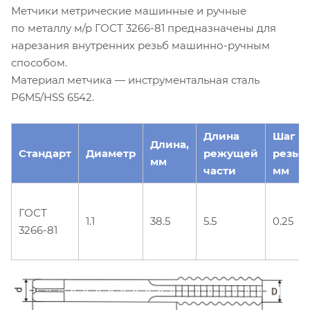
Метчики метрические машинные и ручные
по металлу м/р ГОСТ 3266-81 предназначены для
нарезания внутренних резьб машинно-ручным
способом.
Материал метчика — инструментальная сталь
Р6М5/HSS 6542.
Длина
Шаг
Длина,
Стандарт
Диаметр
режущей
резьб
мм
части
мм
ГОСТ
1.1
38.5
5.5
0.25
3266-81