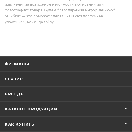
извинения за возможные неточности в описании или
фотографиях товара. Будем благодарны за информацию об
ошибках — это поможет сделать наш каталог точнее! С
уважением, команда tpi.by.
ФИЛИАЛЫ
СЕРВИС
БРЕНДЫ
КАТАЛОГ ПРОДУКЦИИ
КАК КУПИТЬ