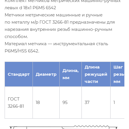
Комплект метчиков метрических машинно-ручных
левых d 18х1 Р6М5 6542
Метчики метрические машинные и ручные
по металлу м/р ГОСТ 3266-81 предназначены для
нарезания внутренних резьб машинно-ручным
способом.
Материал метчика — инструментальная сталь
Р6М5/HSS 6542.
Длина
Шаг
Длина,
Стандарт
Диаметр
режущей
резьб
мм
части
мм
ГОСТ
18
95
37
1
3266-81