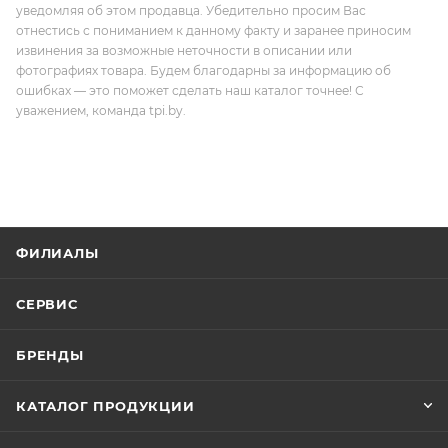
уведомляя об этом продавца. Убедительно просим Вас
отнестись с пониманием к данному факту и заранее приносим
извинения за возможные неточности в описании или
фотографиях товара. Будем благодарны за информацию об
ошибках — это поможет сделать наш каталог точнее! С
уважением, команда tpi.by.
ФИЛИАЛЫ
СЕРВИС
БРЕНДЫ
КАТАЛОГ ПРОДУКЦИИ