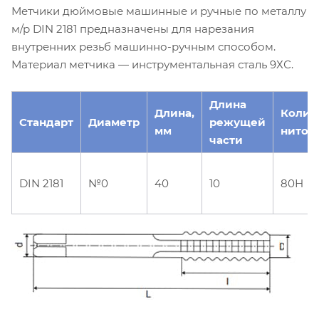
Метчики дюймовые машинные и ручные по металлу
м/р DIN 2181 предназначены для нарезания
внутренних резьб машинно-ручным способом.
Материал метчика — инструментальная сталь 9ХС.
Длина
Длина,
Колич
Стандарт
Диаметр
режущей
мм
ниток 
части
DIN 2181
№0
40
10
80Н