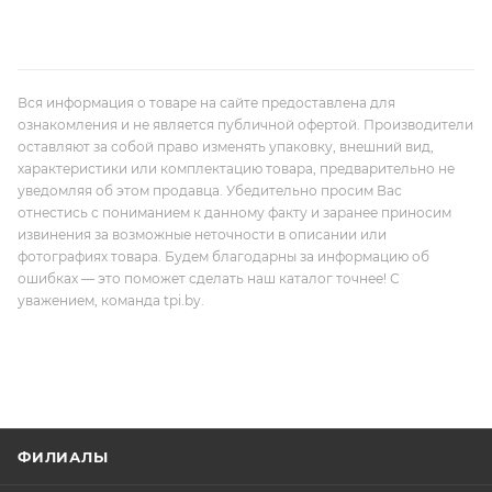
Вся информация о товаре на сайте предоставлена для
ознакомления и не является публичной офертой. Производители
оставляют за собой право изменять упаковку, внешний вид,
характеристики или комплектацию товара, предварительно не
уведомляя об этом продавца. Убедительно просим Вас
отнестись с пониманием к данному факту и заранее приносим
извинения за возможные неточности в описании или
фотографиях товара. Будем благодарны за информацию об
ошибках — это поможет сделать наш каталог точнее! С
уважением, команда tpi.by.
ФИЛИАЛЫ