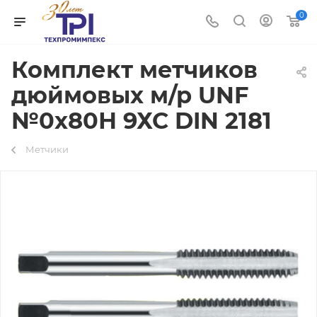
0
Комплект метчиков
дюймовых м/р UNF
№0х80Н 9ХС DIN 2181
Метчики