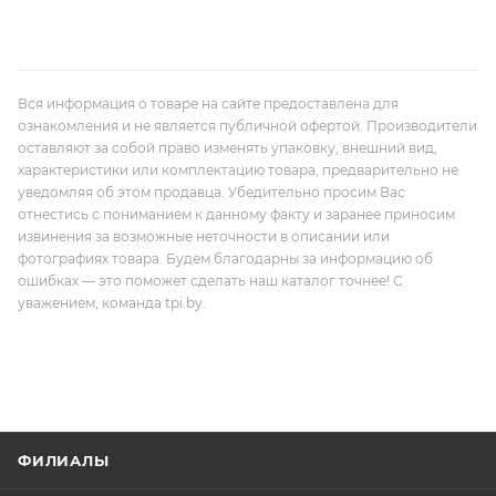
Вся информация о товаре на сайте предоставлена для
ознакомления и не является публичной офертой. Производители
оставляют за собой право изменять упаковку, внешний вид,
характеристики или комплектацию товара, предварительно не
уведомляя об этом продавца. Убедительно просим Вас
отнестись с пониманием к данному факту и заранее приносим
извинения за возможные неточности в описании или
фотографиях товара. Будем благодарны за информацию об
ошибках — это поможет сделать наш каталог точнее! С
уважением, команда tpi.by.
ФИЛИАЛЫ