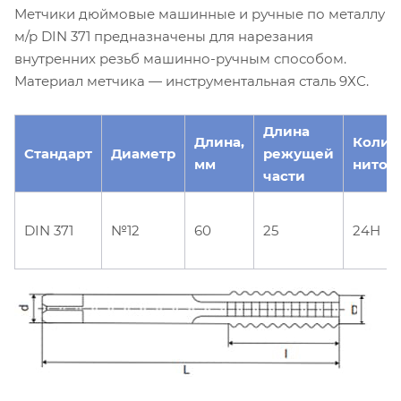
Метчики дюймовые машинные и ручные по металлу
м/р DIN 371 предназначены для нарезания
внутренних резьб машинно-ручным способом.
Материал метчика — инструментальная сталь 9ХС.
Длина
Длина,
Колич
Стандарт
Диаметр
режущей
мм
ниток 
части
DIN 371
№12
60
25
24Н