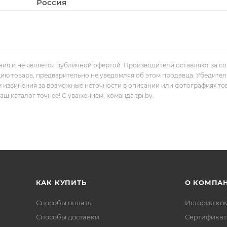
Россия
ния и не является публичной офертой. Производители оставляют за с
цию товара, предварительно не уведомляя об этом продавца. Убедите
м извинения за возможные неточности в описании или фотографиях то
 каталог точнее! С уважением, команда tpi.by.
КАК КУПИТЬ
О КОМПА
Способы оплаты
История ко
Способы доставки
Сертифика