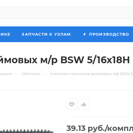
НИКЕ
ЗАПЧАСТИ К УЗЛАМ
ПРОИЗВОДСТВО
мовых м/р BSW 5/16х18Н 
—
—
лашки
Метчики
Комплект метчиков дюймовых м/р BSW 5/
39.13
руб.
/комп