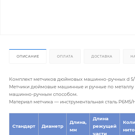
ОПИСАНИЕ
ОПЛАТА
ДОСТАВКА
Н
Комплект метчиков дюймовых машинно-ручных d 5/1
Метчики дюймовые машинные и ручные по металлу м
машинно-ручным способом.
Материал метчика — инструментальная сталь Р6М5/H
Длина
Длина,
Коли
Стандарт
Диаметр
режущей
мм
ниток
части