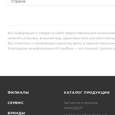
Страна
Вся информация о товаре на сайте предоставлена для ознакомле
изменять упаковку, внешний вид, характеристики или комплекта
Вас отнестись с пониманием к данному факту и заранее приноси
благодарны за информацию об ошибках — это поможет сделать наш
ФИЛИАЛЫ
КАТАЛОГ ПРОДУКЦИИ
СЕРВИС
Запчасти к технике
АМКОДОР
БРЕНДЫ