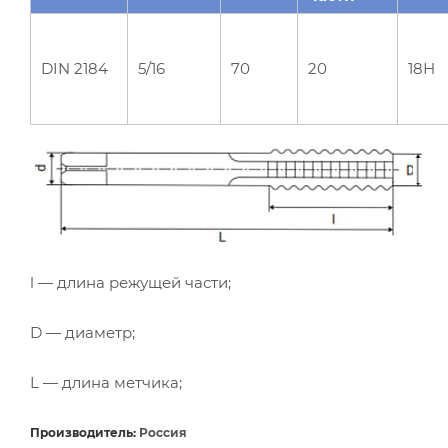
DIN 2184
5/16
70
20
18Н
l — длина режущей части;
D — диаметр;
L — длина метчика;
Производитель:
Россия