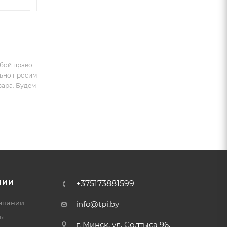
обой право
льно просим
вара. Будем
НИИ
+375173881599
мпании
info@tpi.by
ты
г. Минск, ул. Солтыса 96,