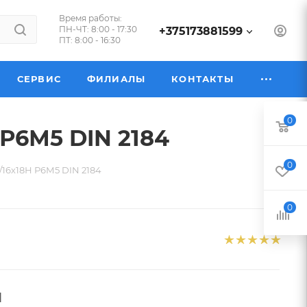
Время работы:
ПН-ЧТ: 8:00 - 17:30
+375173881599
ПТ: 8:00 - 16:30
СЕРВИС
ФИЛИАЛЫ
КОНТАКТЫ
0
Р6М5 DIN 2184
0
16х18Н Р6М5 DIN 2184
0
л