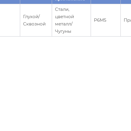
Стали,
Глухой/
цветной
Р6М5
Пр
Сквозной
металл/
Чугуны