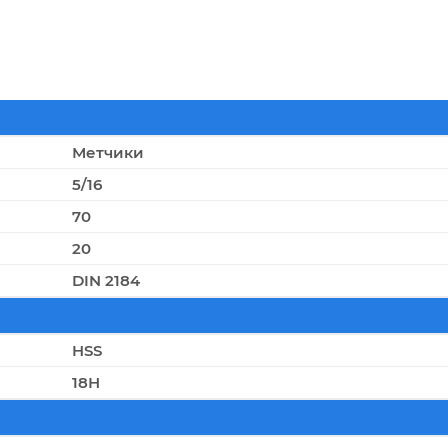
Метчики
5/16
70
20
DIN 2184
HSS
18Н