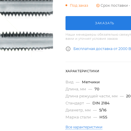
Срок поставки - 
Под заказ
ЗАКАЗАТЬ
Наши менеджеры обязательно свяжут
вами и уточнят условия заказа
Бесплатная доставка от 2000 
ХАРАКТЕРИСТИКИ
Вид
—
Метчики
Длина, мм
—
70
Длина режущей части, мм
—
20
Стандарт
—
DIN 2184
Диаметр, мм
—
5/16
Марка стали
—
HSS
Все характеристики