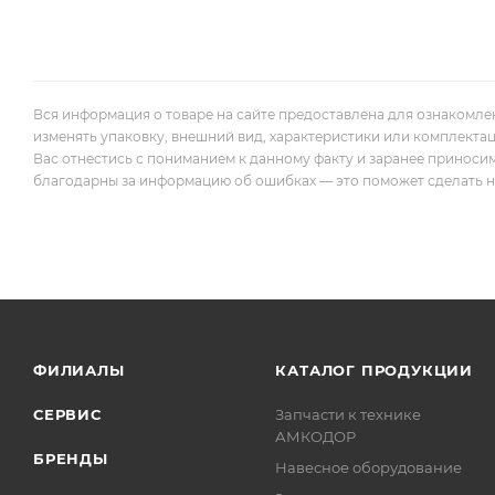
Вся информация о товаре на сайте предоставлена для ознакомле
изменять упаковку, внешний вид, характеристики или комплекта
Вас отнестись с пониманием к данному факту и заранее приноси
благодарны за информацию об ошибках — это поможет сделать наш
ФИЛИАЛЫ
КАТАЛОГ ПРОДУКЦИИ
СЕРВИС
Запчасти к технике
АМКОДОР
БРЕНДЫ
Навесное оборудование