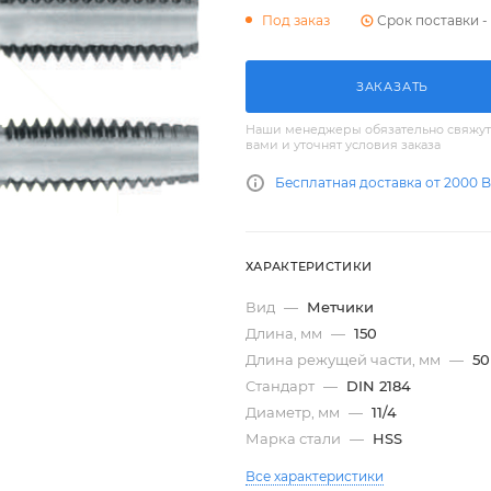
Срок поставки - 
Под заказ
ЗАКАЗАТЬ
Наши менеджеры обязательно свяжут
вами и уточнят условия заказа
Бесплатная доставка от 2000 
ХАРАКТЕРИСТИКИ
Вид
—
Метчики
Длина, мм
—
150
Длина режущей части, мм
—
50
Стандарт
—
DIN 2184
Диаметр, мм
—
11/4
Марка стали
—
HSS
Все характеристики