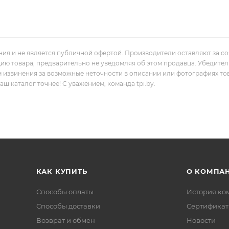
ния и не является публичной офертой. Производители оставляют за с
цию товара, предварительно не уведомляя об этом продавца. Убедите
м извинения за возможные неточности в описании или фотографиях то
 каталог точнее! С уважением, команда tpi.by.
КАК КУПИТЬ
О КОМПА
Способы оплаты
История ко
Способы доставки
Сертифика
Возврат и обмен
Новости