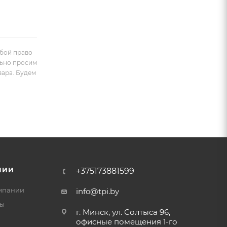
обой право
льно просим
вара. Будем
НИИ
+375173881599
мпании
info@tpi.by
ты
г. Минск, ул. Солтыса 96,
офисные помещения 1-го