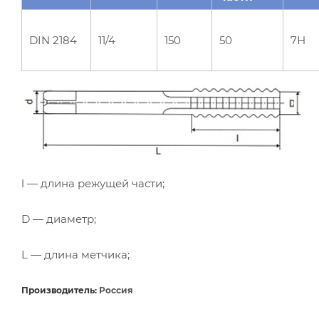
DIN 2184
11/4
150
50
7Н
l — длина режущей части;
D — диаметр;
L — длина метчика;
Производитель:
Россия