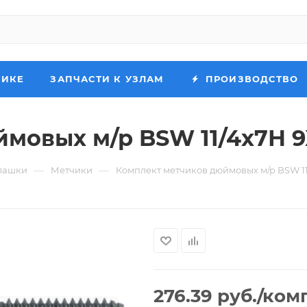
НИКЕ
ЗАПЧАСТИ К УЗЛАМ
ПРОИЗВОДСТВО
мовых м/р BSW 11/4х7Н 9
—
—
лашки
Метчики
Комплект метчиков дюймовых м/р BSW 11
276.39
руб.
/ком