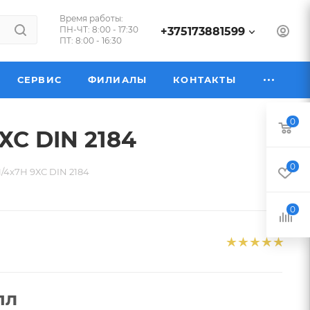
Время работы:
ПН-ЧТ: 8:00 - 17:30
+375173881599
ПТ: 8:00 - 16:30
СЕРВИС
ФИЛИАЛЫ
КОНТАКТЫ
0
ХС DIN 2184
0
/4х7Н 9ХС DIN 2184
0
пл