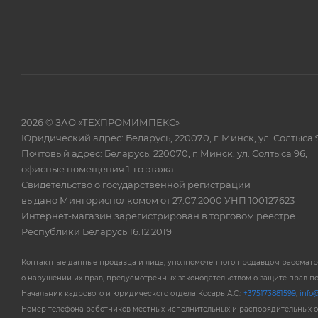
2026 © ЗАО «ТЕХПРОМИМПЕКС»
Юридический адрес: Беларусь, 220070, г. Минск, ул. Солтыса 
Почтовый адрес: Беларусь, 220070, г. Минск, ул. Солтыса 96,
офисные помещения 1-го этажа
Свидетельство о государственной регистрации
выдано Мингорисполкомом от 27.07.2000 УНП 100127623
Интернет-магазин зарегистрирован в торговом реестре
Республики Беларусь 16.12.2019
Контактные данные продавца и лица, уполномоченного продавцом рассмат
о нарушении их прав, предусмотренных законодательством о защите прав п
Начальник кадрового и юридического отдела Косарь А.С.:
+375173881599
,
info@
Номер телефона работников местных исполнительных и распорядительных 