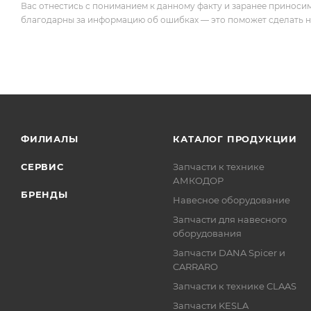
Вас отнестись с пониманием к данному факту и заранее приноси
благодарны за информацию об ошибках — это поможет сделать наш
ФИЛИАЛЫ
КАТАЛОГ ПРОДУКЦИИ
СЕРВИС
Запчасти к технике
АМКОДОР
БРЕНДЫ
Навесное оборудование
Запчасти для навесного
оборудования
Запчасти DANA Spicer и
CARRARO
Запчасти к технике CLAAS
Запчасти KESLA