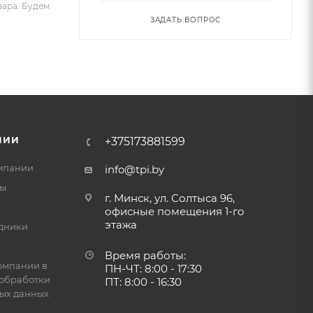
вара. Будем
ЗАДАТЬ ВОПРОС
НИИ
+375173881599
мпании
info@tpi.by
ты
г. Минск, ул. Солтыса 96,
офисные помещения 1-го
этажа
дники
Время работы:
омпании в
ПН-ЧТ: 8:00 - 17:30
обработки
ПТ: 8:00 - 16:30
ых данных