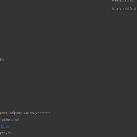
Реквизиты
Карта сайта
96
ривать обращения покупателей
отребителей:
tpi.by
органов