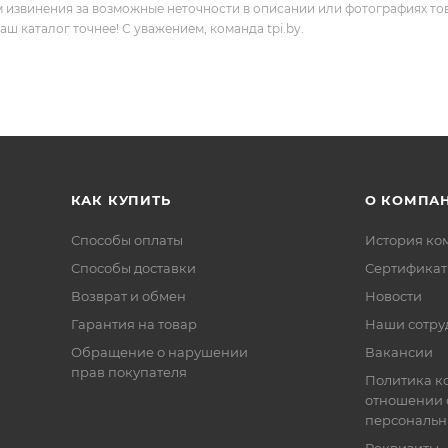
м извинения за возможные неточности в описании или фотографиях то
 каталог точнее! С уважением, команда tpi.by.
КАК КУПИТЬ
О КОМПА
Способы оплаты
История ко
Способы доставки
Сертифика
Возврат и обмен
Новости
Гарантия на товар
Наши сотру
Обращение о нарушении
Вакансии
прав покупателя
Политика к
отношении 
персональн